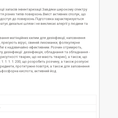
екції запасів інвентаризації.Завдяки широкому спектру
ття різних типів поверхонь.Вміст активних сполук, що
и доступ до поверхонь.Підготовка характеризується
тує дихальні шляхи і не викликає алергії у людини та
ання матінційних килим для дезінфекції, наповнення
х, пресують вірус, свиней лихоманки, фолікулярне
nfer є надзвичайно ефективним. Розчин отримують,
 дезінфекції: дезінфекція, обладнання та обладнання -
(у присутності тварин, що не мають тварин), а також, що
 1: 1: 1: 1: 1: 1: 1: 200, що розробить розчину, а також розпусні
 предмети, протитужне повітря, а також для заповнення
55%фосфорна кислота, активний йод
у