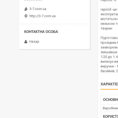
3-7.com.ua
rapicid -ц
експлуатац
http://3-7.com.ua
містяться
низькою то
тварин
Підготовка
Назар
прохідних 
захворюван
змішавши п
1:20 до 1:
виписує випу
виручки - 
басейнів. 
ХАРАКТЕ
ОСНОВН
Виробни
КОРИСТ