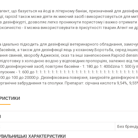
е агент, що базується на йоді в літерному баніак, призначений для дезінф
ії, rapicid також може діяти як миючий засіб і використовується для ми
 в дезінфікурті, дозволяє легко проникнути пористому і важко отримат
ксичністю - її можна використовувати в присутності тварин.Агент не дра
 ідеально підходить для дезінфекції ветеринарного обладнання, замочув
басейнів, а також для дезінфекції яєць у коханому.Боротьба, серед інши
ня свиней, хворобу Аджескіхі, сказ та інші занепокоєння.Rapicid densi
ідготовку з холодною водою у відповідних пропорціях, залежно від типу
 600 дезінфікуючий засіб, повітряні басейни - 1: 180 до 1: 400dzina 1: 500 
скник - 1: 600 до 1: 1: 1: 1: 1: 1: 1: 1: 1: 1: 1: 1: 1: 1: 1: 1: 1: 1: 1: 1: 1: 1: 1:
100 до 100 до 20000 р. Дезінфікована поверхня, занурюйте дезінфікуючі
Органічне забруднення та сполуки. Препарат: сірчана кислота 9,54%, 9,
РИСТИКИ
І
к
Без бренд
УВАЛЬНИЦЬКІ ХАРАКТЕРИСТИКИ