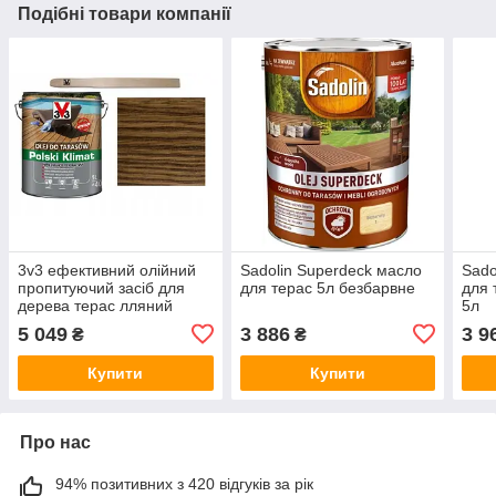
Подібні товари компанії
3v3 ефективний олійний
Sadolin Superdeck масло
Sado
пропитуючий засіб для
для терас 5л безбарвне
для 
дерева терас лляний
5л
паркан сильний 5л
5 049
3 886
3 9
₴
₴
Купити
Купити
Про нас
94% позитивних з 420 відгуків за рік