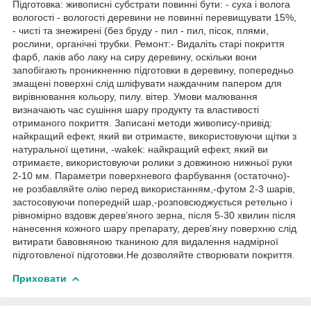
Підготовка: живописні субстрати повинні бути: - суха і волога
вологості - вологості деревини не повинні перевищувати 15%,
- чисті та знежирені (без бруду - пил - пил, пісок, плями,
рослини, органічні трубки. Ремонт:- Видаліть старі покриття
фарб, лаків або лаку на сиру деревину, оскільки вони
запобігають проникненню підготовки в деревину, попередньо
змащені поверхні слід шліфувати наждачним папером для
вирівнювання кольору, пилу. вітер. Умови малювання
визначають час сушіння шару продукту та властивості
отриманого покриття. Записані методи живопису-привід:
найкращий ефект, який ви отримаєте, використовуючи щітки з
натуральної щетини, -wakek: найкращий ефект, який ви
отримаєте, використовуючи ролики з довжиною нижньої руки
2-10 мм. Параметри поверхневого фарбування (остаточно)-
не розбавляйте олію перед використанням,-футом 2-3 шарів,
застосовуючи попередній шар,-розповсюджується ретельно і
рівномірно вздовж дерев’яного зерна, після 5-30 хвилин після
нанесення кожного шару препарату, дерев’яну поверхню слід
витирати бавовняною тканиною для видалення надмірної
підготовленої підготовки.Не дозволяйте створювати покриття.
Приховати