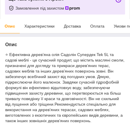
Замовлення під захистом
Опис
Характеристики
Доставка
Оплата
Умови п
Опис
⭐ Ефективна дерев’яна олія Садолін Супердек Tek 5L та
садові меблі - це сучасний продукт, що містить масляні смоли,
призначені для догляду та прикраси дерев’яних терас,
садових меблів та інших дерев’яних поверхонь зовні. Він
забезпечує всебічний захист від погодних умов. Дякую,
підкреслюючи його малюнок. Завдяки сучасній гідрофобній
формулі він ефективно відштовхує воду, забезпечуючи
підвищення захисту деревини, що перетворюється на більш
тривалу поведінку її краси та довговічності. Він не схильний
від лущення або тріщини.Рекомендується спеціально для
використання на дерев’яних терасах, садових меблях,
виготовлених з екзотичних та європейських видів деревини, а
також інших зовнішніх дерев’яних поверхонь.