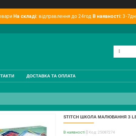
овари
На складі:
відправлення до 24год
В наявності:
3-7дн
ТАКТИ
ДОСТАВКА ТА ОПЛАТА
STITCH ШКОЛА МАЛЮВАННЯ З 
В наявності
Код:
25087274