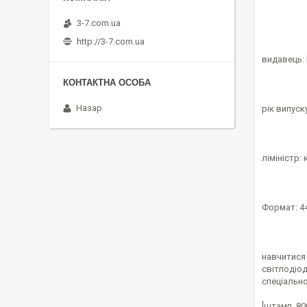
3-7.com.ua
http://3-7.com.ua
видавець: l
Назар
рік випуск
ліміністр:
Формат: 44
навчитися 
світлодіо
спеціально
[штамп, 80