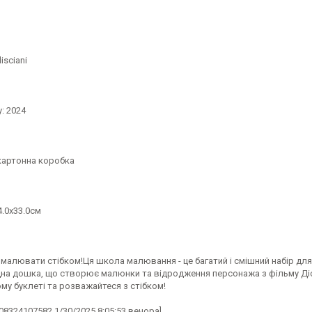
isciani
у: 2024
 картонна коробка
.0x33.0см
малювати стібком!Ця школа малювання - це багатий і смішний набір для
дна дошка, що створює малюнки та відродження персонажа з фільму Дісн
му буклеті та розважайтеся з стібком!
08324107582.1/30/2025 8:05:53 вечора]