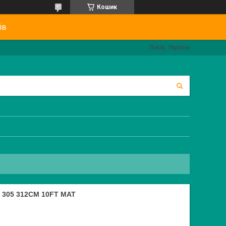
Кошик
ів
Львів, Україна
305 312СМ 10FT МАТ