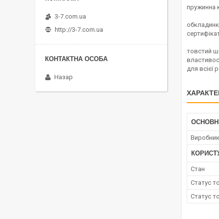
пружинна к
3-7.com.ua
обкладинк
http://3-7.com.ua
сертифікат
товстий ша
властивос
для всієї 
Назар
ХАРАКТЕ
ОСНОВН
Виробни
КОРИСТ
Стан
Статус т
Статус т