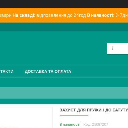
овари
На складі:
відправлення до 24год
В наявності:
3-7дн
ТАКТИ
ДОСТАВКА ТА ОПЛАТА
ЗАХИСТ ДЛЯ ПРУЖИН ДО БАТУТУ 
В наявності
Код:
25087207