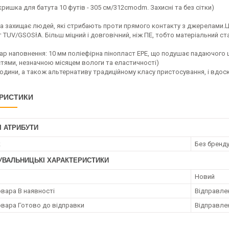
ришка для батута 10 футів - 305 см/312cmodm. Захисні та без сітки)
а захищає людей, які стрибають проти прямого контакту з джерелами.
 TUV/GSOSłA. Більш міцний і довговічний, ніж ПЕ, тобто матеріальний с
р наповнення: 10 мм поліефірна пінопласт EPE, що подушає падаючого ша
тями, незначною місяцем вологи та еластичності)
родини, а також альтернативу традиційному класу пристосування, і вдо
РИСТИКИ
І АТРИБУТИ
к
Без бренд
УВАЛЬНИЦЬКІ ХАРАКТЕРИСТИКИ
Новий
овара В наявності
Відправлен
овара Готово до відправки
Відправлен