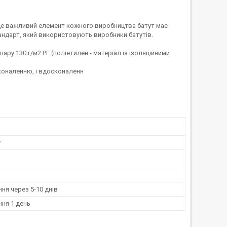
Це важливий елемент кожного виробництва батут має
тандарт, який використовують виробники батутів.
ру 130 г/м2 PE (поліетилен - матеріал із ізоляційними
сконаленню, і вдосконаленн
у
ня через 5-10 днів
ня 1 день