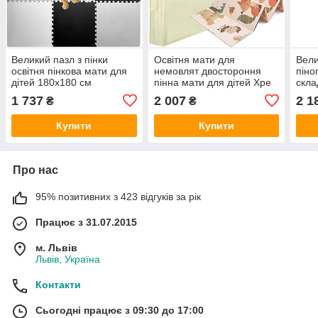
Великий пазл з пінки
Освітня мати для
Вели
освітня пінкова мати для
немовлят двостороння
піно
дітей 180x180 см
пінна мати для дітей Xpe
скла
180x200см
180x
1 737
2 007
2 1
₴
₴
Nuki
Купити
Купити
Про нас
95% позитивних з 423 відгуків за рік
Працює з 31.07.2015
м. Львів
Львів, Україна
Контакти
Сьогодні працює з 09:30 до 17:00