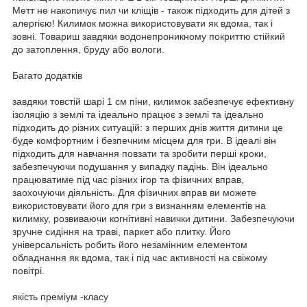
Метт не накопичує пил чи кліщів - також підходить для дітей з
алергією! Килимок можна використовувати як вдома, так і
зовні. Товариш завдяки водонепроникному покриттю стійкий
до затоплення, бруду або вологи.
Багато додатків
завдяки товстій шарі 1 см піни, килимок забезпечує ефективну
ізоляцію з землі та ідеально працює з землі та ідеально
підходить до різних ситуацій: з перших днів життя дитини це
буде комфортним і безпечним місцем для гри. В ідеалі він
підходить для навчання повзати та зробити перші кроки,
забезпечуючи подушання у випадку падінь. Він ідеально
працюватиме під час різних ігор та фізичних вправ,
заохочуючи діяльність. Для фізичних вправ ви можете
використовувати його для гри з визнанням елементів на
килимку, розвиваючи когнітивні навички дитини. Забезпечуючи
зручне сидіння на траві, паркет або плитку. Його
універсальність робить його незамінним елементом
обладнання як вдома, так і під час активності на свіжому
повітрі.
якість преміум -класу