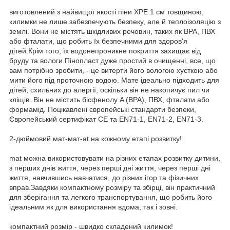
виготовлений з найвищої якості піни XPE 1 см товщиною,
килимки не лише забезпечують безпеку, але й теплоізоляцію з
землі. Вони не містять шкідливих речовин, таких як BPA, ПВХ
або фталати, що робить їх безпечними для здоров'я
дітей.Крім того, їх водонепроникне покриття захищає від
бруду та вологи.Пінопласт дуже простий в очищенні, все, що
вам потрібно зробити, - це витерти його вологою хусткою або
мити його під проточною водою. Мате ідеально підходить для
дітей, схильних до алергії, оскільки він не накопичує пил чи
кліщів. Він не містить бісфенолу A (BPA), ПВХ, фталати або
формамід. Поцікавлені європейські стандарти безпеки,
Європейський сертифікат СЕ та EN71-1, EN71-2, EN71-3.
2-дюймовий мат-мат-at на кожному етапі розвитку!
mat можна використовувати на різних етапах розвитку дитини,
з перших днів життя, через перші дні життя, через перші дні
життя, навчившись навчатися, до різних ігор та фізичних
вправ.Завдяки компактному розміру та збірці, він практичний
для зберігання та легкого транспортування, що робить його
ідеальним як для використання вдома, так і зовні.
компактний розмір - швидко складений килимок!