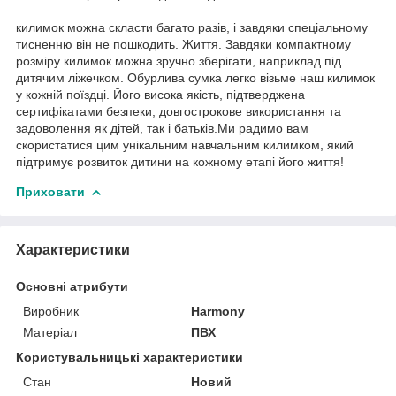
килимок можна скласти багато разів, і завдяки спеціальному
тисненню він не пошкодить. Життя. Завдяки компактному
розміру килимок можна зручно зберігати, наприклад під
дитячим ліжечком. Обурлива сумка легко візьме наш килимок
у кожній поїздці. Його висока якість, підтверджена
сертифікатами безпеки, довгострокове використання та
задоволення як дітей, так і батьків.Ми радимо вам
скористатися цим унікальним навчальним килимком, який
підтримує розвиток дитини на кожному етапі його життя!
Приховати
Характеристики
Основні атрибути
Виробник
Harmony
Матеріал
ПВХ
Користувальницькі характеристики
Стан
Новий