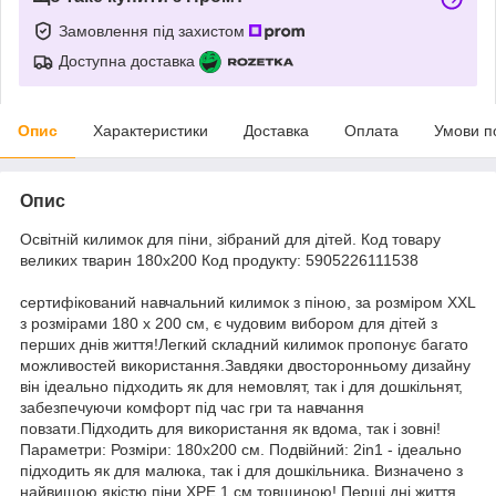
Замовлення під захистом
Доступна доставка
Опис
Характеристики
Доставка
Оплата
Умови п
Опис
Освітній килимок для піни, зібраний для дітей. Код товару
великих тварин 180x200 Код продукту: 5905226111538
сертифікований навчальний килимок з піною, за розміром XXL
з розмірами 180 х 200 см, є чудовим вибором для дітей з
перших днів життя!Легкий складний килимок пропонує багато
можливостей використання.Завдяки двосторонньому дизайну
він ідеально підходить як для немовлят, так і для дошкільнят,
забезпечуючи комфорт під час гри та навчання
повзати.Підходить для використання як вдома, так і зовні!
Параметри: Розміри: 180x200 см. Подвійний: 2in1 - ідеально
підходить як для малюка, так і для дошкільника. Визначено з
найвищою якістю піни XPE 1 см товщиною! Перші дні життя.