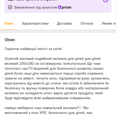
Замовлення під захистом
Опис
Характеристики
Доставка
Оплата
Умови п
Опис
Гарантія найвищої якості та сили!
Освітній матовий подвійний килимок для дітей для дітей
великий 200x180 см xxl візерунка: boho/scround Що таке
пінопласт xpe?Створений для безпечного розвитку наших
дітей.Коли наші діти намагаються перші спроби повзання,
граючи на животі, тягнути ноги, підтримуючи руки, рухаючись,
скручуючись від живота до спини, ми хотіли б забезпечити їм
безпечну та зручну поверхню.Коли ковдра або матеріальний
килимок не складають іспит, варто досягти продукту, який
буде відповідати всім найважливішим очікуванням.
навіщо вибирати наш навчальний килимок?✅ Він
виготовлений з піни XPE, безпечного для дітей, яка