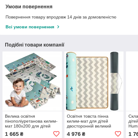
Умови повернення
Повернення товару впродовж 14 днів за домовленістю
Всі умови повернення
Подібні товари компанії
Велика освітня
Освітня товста пінна
Скла
пінополіуретанова килим-
килим-мат для дітей
діте
мат 180x200 для дітей
двосторонній великий
Humb
складна двостороння
180x150cm 2cm
1 665
4 976
1 7
₴
₴
товста