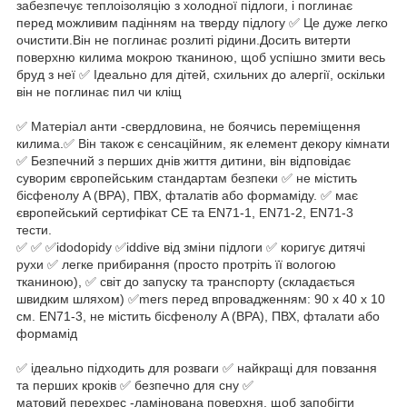
забезпечує теплоізоляцію з холодної підлоги, і поглинає
перед можливим падінням на тверду підлогу ✅ Це дуже легко
очистити.Він не поглинає розлиті рідини.Досить витерти
поверхню килима мокрою тканиною, щоб успішно змити весь
бруд з неї ✅ Ідеально для дітей, схильних до алергії, оскільки
він не поглинає пил чи кліщ
✅ Матеріал анти -свердловина, не боячись переміщення
килима.✅ Він також є сенсаційним, як елемент декору кімнати
✅ Безпечний з перших днів життя дитини, він відповідає
суворим європейським стандартам безпеки ✅ не містить
бісфенолу A (BPA), ПВХ, фталатів або формаміду. ✅ має
європейський сертифікат СЕ та EN71-1, EN71-2, EN71-3
тести.
✅ ✅ ✅idodopidy ✅iddive від зміни підлоги ✅ коригує дитячі
рухи ✅ легке прибирання (просто протріть її вологою
тканиною), ✅ світ до запуску та транспорту (складається
швидким шляхом) ✅mers перед впровадженням: 90 x 40 x 10
см. EN71-3, не містить бісфенолу A (BPA), ПВХ, фталати або
формамід
✅ ідеально підходить для розваги ✅ найкращі для повзання
та перших кроків ✅ безпечно для сну ✅
матовий перехрес -ламінована поверхня, щоб запобігти