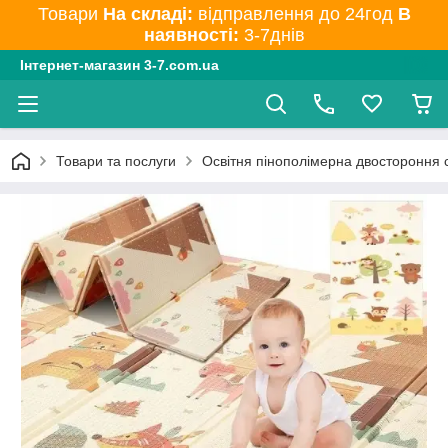
Товари
На складі:
відправлення до 24год
В
наявності:
3-7днів
Інтернет-магазин 3-7.com.ua
Товари та послуги
Освітня пінополімерна двостороння 