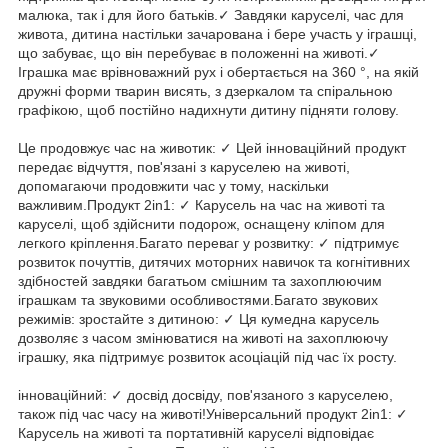
малюка, так і для його батьків.✓ Завдяки каруселі, час для
живота, дитина настільки зачарована і бере участь у іграшці,
що забуває, що він перебуває в положенні на животі.✓
Іграшка має врівноважний рух і обертається на 360 °, на якій
дружні форми тварин висять, з дзеркалом та спіральною
графікою, щоб постійно надихнути дитину підняти голову.
Це продовжує час на животик: ✓ Цей інноваційний продукт
передає відчуття, пов'язані з каруселею на животі,
допомагаючи продовжити час у тому, наскільки
важливим.Продукт 2in1: ✓ Карусель на час на животі та
каруселі, щоб здійснити подорож, оснащену кліпом для
легкого кріплення.Багато переваг у розвитку: ✓ підтримує
розвиток почуттів, дитячих моторних навичок та когнітивних
здібностей завдяки багатьом смішним та захоплюючим
іграшкам та звуковими особливостями.Багато звукових
режимів: зростайте з дитиною: ✓ Ця кумедна карусель
дозволяє з часом змінюватися на животі на захоплюючу
іграшку, яка підтримує розвиток асоціацій під час їх росту.
інноваційний: ✓ досвід досвіду, пов'язаного з каруселею,
також під час часу на животі!Універсальний продукт 2in1: ✓
Карусель на животі та портативній каруселі відповідає