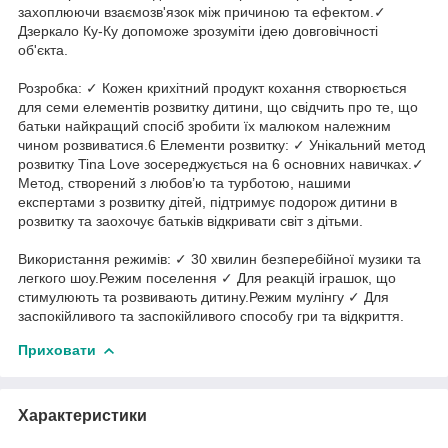
захоплюючи взаємозв'язок між причиною та ефектом.✓
Дзеркало Ку-Ку допоможе зрозуміти ідею довговічності
об'єкта.
Розробка: ✓ Кожен крихітний продукт кохання створюється
для семи елементів розвитку дитини, що свідчить про те, що
батьки найкращий спосіб зробити їх малюком належним
чином розвиватися.6 Елементи розвитку: ✓ Унікальний метод
розвитку Tina Love зосереджується на 6 основних навичках.✓
Метод, створений з любов’ю та турботою, нашими
експертами з розвитку дітей, підтримує подорож дитини в
розвитку та заохочує батьків відкривати світ з дітьми.
Використання режимів: ✓ 30 хвилин безперебійної музики та
легкого шоу.Режим поселення ✓ Для реакцій іграшок, що
стимулюють та розвивають дитину.Режим мулінгу ✓ Для
заспокійливого та заспокійливого способу гри та відкриття.
Приховати
Характеристики