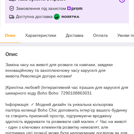
Замовлення під захистом
Доступна доставка
Опис
Характеристики
Доставка
Оплата
Умови п
Опис
Заміна часу на животі для розваги та навпаки, завдяки
інноваційному та захоплюючому часу каруселі для
живота.Революція догори ногами!
|Крихітна любов® |Інтерактивний час іграшок для каруселі для
шикарного коду Boho Boho: 7290108863031
Інформація: ✓ Модний дизайн та унікальна кольорова
палітра колекції Boho Chic доповнить інтер’єр вашого будинку
та створить приємний простір, підтримуючи вроджену
здатність відкривати та розвивати свій малюк.✓ Час на животі
- один з ключових елементів розвитку немовлят, але
підтримка цієї позиції може бути неприємним досвідом як для