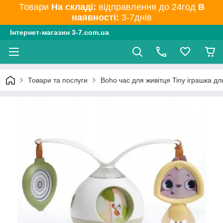
Товари
На складі:
відправлення до 24год
В
наявності:
3-7днів
Інтернет-магазин 3-7.com.ua
Товари та послуги
Boho час для живітця Tiny іграшка д