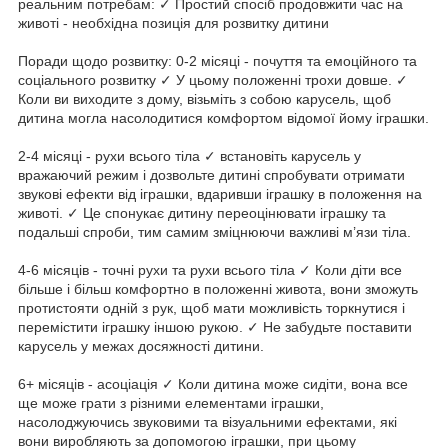
реальним потребам: ✓ Простий спосіб продовжити час на
животі - необхідна позиція для розвитку дитини
Поради щодо розвитку: 0-2 місяці - почуття та емоційного та
соціального розвитку ✓ У цьому положенні трохи довше. ✓
Коли ви виходите з дому, візьміть з собою карусель, щоб
дитина могла насолодитися комфортом відомої йому іграшки.
2-4 місяці - рухи всього тіла ✓ встановіть карусель у
вражаючий режим і дозвольте дитині спробувати отримати
звукові ефекти від іграшки, вдаривши іграшку в положення на
животі. ✓ Це спонукає дитину переоцінювати іграшку та
подальші спроби, тим самим зміцнюючи важливі м’язи тіла.
4-6 місяців - точні рухи та рухи всього тіла ✓ Коли діти все
більше і більш комфортно в положенні живота, вони зможуть
протистояти одній з рук, щоб мати можливість торкнутися і
перемістити іграшку іншою рукою. ✓ Не забудьте поставити
карусель у межах досяжності дитини.
6+ місяців - асоціація ✓ Коли дитина може сидіти, вона все
ще може грати з різними елементами іграшки,
насолоджуючись звуковими та візуальними ефектами, які
вони виробляють за допомогою іграшки, при цьому