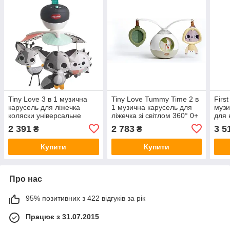
Tiny Love 3 в 1 музична
Tiny Love Tummy Time 2 в
Firs
карусель для ліжечка
1 музична карусель для
музи
коляски універсальне
ліжечка зі світлом 360° 0+
для 
кріплення 5 мелодій 30 хв
місяців портативна 3
рел
2 391
2 783
3 5
₴
₴
музики від народження
режими музики Boho Chic
та п
Magical Tales
м'як
Купити
Купити
Про нас
95% позитивних з 422 відгуків за рік
Працює з 31.07.2015