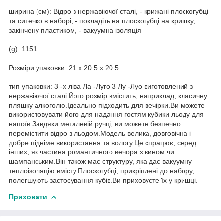
ширина (см): Відро з нержавіючої сталі, - крижані плоскогубці
та ситечко в наборі, - покладіть на плоскогубці на кришку,
закінчену пластиком, - вакуумна ізоляція
(g): 1151
Розміри упаковки: 21 x 20.5 x 20.5
тип упаковки: 3 -х ліва Ла -Луго 3 Лу -Луо виготовлений з
нержавіючої сталі.Його розмір вмістить, наприклад, класичну
пляшку алкоголю.Ідеально підходить для вечірки.Ви можете
використовувати його для надання гостям кубики льоду для
напоїв.Завдяки металевій ручці, ви можете безпечно
перемістити відро з льодом.Модель велика, довговічна і
добре підніме використання та вологу.Це спрацює, серед
інших, як частина романтичного вечора з вином чи
шампанським.Він також має структуру, яка дає вакуумну
теплоізоляцію вмісту.Плоскогубці, прикріплені до набору,
полегшують застосування кубів.Ви приховуєте їх у кришці.
Приховати