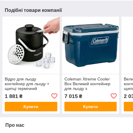
Подібні товари компанії
Відро для льоду
Coleman Xtreme Cooler
Вели
контейнер для льоду +
Box Великий контейнер
конт
щипці термічний
для льоду з
щипц
контейнер 1.3 л
високоефективною
льод
1 881
7 015
2 0
₴
₴
ізоляцією з поліуретанової
піни зберігає холод кілька
Купити
Купити
Про нас