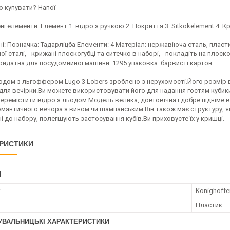
о купувати? Напої
і елементи: Елемент 1: відро з ручкою 2: Покриття 3: Sitkokelement 4: К
ані: Позначка: Тадарліцба Елементи: 4 Матеріал: нержавіюча сталь, плас
ї сталі, - крижані плоскогубці та ситечко в наборі, - покладіть на плоско
придатна для посудомийної машини: 1295 упаковка: барвисті картон
ьодом з льгоффером Lugo 3 Lobers зроблено з нерухомості.Його розмір 
для вечірки.Ви можете використовувати його для надання гостям кубики
еремістити відро з льодом.Модель велика, довговічна і добре підніме в
мантичного вечора з вином чи шампанським.Він також має структуру, як
і до набору, полегшують застосування кубів.Ви приховуєте їх у кришці.
РИСТИКИ
І
к
Konighoffe
Пластик
УВАЛЬНИЦЬКІ ХАРАКТЕРИСТИКИ