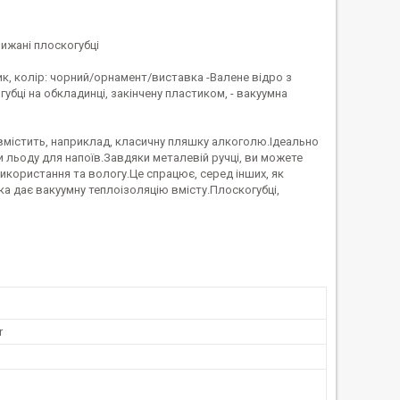
рижані плоскогубці
тик, колір: чорний/орнамент/виставка -Валене відро з
губці на обкладинці, закінчену пластиком, - вакуумна
вмістить, наприклад, класичну пляшку алкоголю.Ідеально
 льоду для напоїв.Завдяки металевій ручці, ви можете
икористання та вологу.Це спрацює, серед інших, як
а дає вакуумну теплоізоляцію вмісту.Плоскогубці,
r