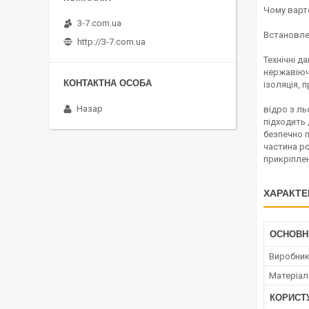
Чому варт
3-7.com.ua
Встановлен
http://3-7.com.ua
Технічні д
нержавіючо
ізоляція, 
Назар
відро з л
підходить 
безпечно п
частина ро
прикріплен
ХАРАКТЕ
ОСНОВН
Виробни
Матеріал
КОРИСТ