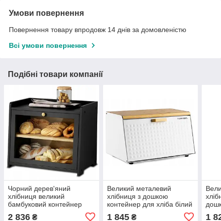
Умови повернення
Повернення товару впродовж 14 днів за домовленістю
Всі умови повернення
Подібні товари компанії
Чорний дерев'яний
Великий металевий
Вели
хлібниця великий
хлібниця з дошкою
хліб
бамбуковий контейнер
контейнер для хліба білий
дошк
для хліба випічки
бамбуковий
з ба
2 836
1 845
1 8
₴
₴
розміром 40x35x25