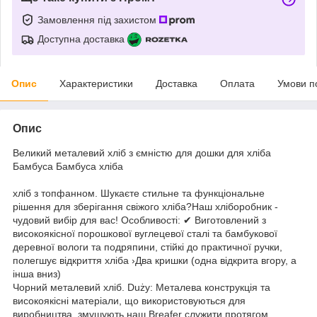
Замовлення під захистом
Доступна доставка
Опис
Характеристики
Доставка
Оплата
Умови п
Опис
Великий металевий хліб з ємністю для дошки для хліба
Бамбуса Бамбуса хліба
хліб з топфанном. Шукаєте стильне та функціональне
рішення для зберігання свіжого хліба?Наш хліборобник -
чудовий вибір для вас! Особливості: ✔ Виготовлений з
високоякісної порошкової вуглецевої сталі та бамбукової
деревної вологи та подряпини, стійкі до практичної ручки,
полегшує відкриття хліба ›Два кришки (одна відкрита вгору, а
інша вниз)
Чорний металевий хліб. Duży: Металева конструкція та
високоякісні матеріали, що використовуються для
виробництва, змушують наш Breafer служити протягом