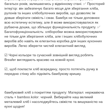
багатьох років, залишаючись у відмінному стані. ✅ Просторий
інтер'єр: він забезпечує багато місця для зберігання хліба,
рулонів та інших хлібобулочних виробів, що дозволяє їм
довше зберігати свіжість і смак. Бамбук не тільки доповнює
всю естетичну естетику, але й може використовуватися як
рубаюча дошка, що збільшує функціональність продукту. ✅
Багатофункціональність: хліборобки можна використовувати
не тільки для зберігання хліба, але і інших хлібобулочних
виробів або навіть як елегантна коробка для інших кухонних
виробів. Легко зберегти чистий елегантний вигляд.
☑ Чорні кольори та сучасний зовнішній вигляд роблять
Breafer виглядають красиво на кожній кухні.
☑, щоб покласти хліб всередину, просто потягніть ручку в
передню стінку або підніміть бамбукову кришку.
бамбуковий хліб з покриттям продукту: Матеріал: нержавіюча
сталь + bamboo.kolor: чорний. Вибирайте наш великий
металевий хліб і насолоджуйтесь свіжістю та вишуканістю на
кухні щодня!