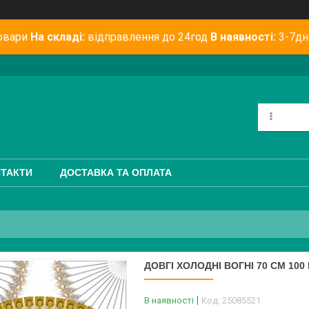
овари
На складі:
відправлення до 24год
В наявності:
3-7дн
ТАКТИ
ДОСТАВКА ТА ОПЛАТА
ДОВГІ ХОЛОДНІ ВОГНІ 70 СМ 100
В наявності
Код:
25085521