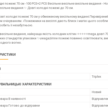
дні пожежі 70 см -100 PCS+2 PCS Весільне весільне весільне видання -
есільне видання ✨ Довгі холодні пожежі до 70 см.
овгі холодні пожежі 70 см у обмеженому весільному виданні.Перевірени
м очікуванням. ›Пожежники на весіллі дають блиск і магію цього особ
зробить її незабутньою.
есільне видання, найкраща якість холодних клітин ⭐⭐⭐⭐⭐mega довгі 70 
ких стандартів упаковки ✨uwagazimne пожежі повинно освітлювати, вико
лодного вогню.
РИСТИКИ
І
к
Triplex
УВАЛЬНИЦЬКІ ХАРАКТЕРИСТИКИ
Новий
овара В наявності
Відправлен
овара Готово до відправки
Відправлен