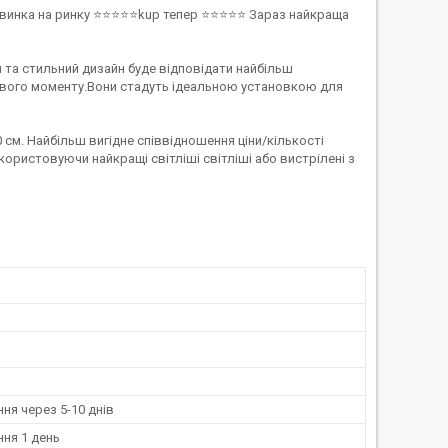
 Новинка на ринку ⭐⭐⭐⭐⭐kup тепер ⭐⭐⭐⭐⭐ Зараз найкраща
й та стильний дизайн буде відповідати найбільш
ливого моменту.Вони стадуть ідеальною установкою для
см. Найбільш вигідне співвідношення ціни/кількості
ристовуючи найкращі світліші світліші або вистрілені з
ня через 5-10 днів
ня 1 день