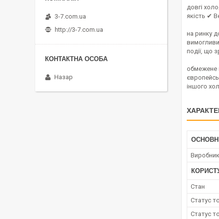
довгі холо
якість ✔ В
3-7.com.ua
http://3-7.com.ua
на ринку д
вимогливи
події, що 
обмежене в
Назар
європейсь
іншого хо
ХАРАКТЕ
ОСНОВН
Виробни
КОРИСТ
Стан
Статус т
Статус т