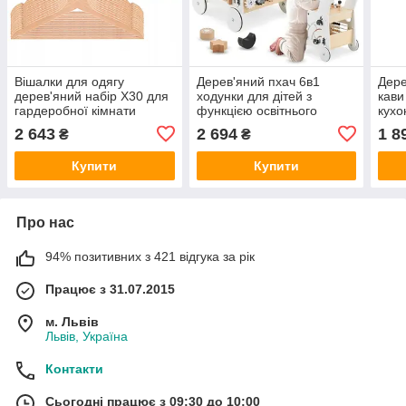
Вішалки для одягу
Дерев'яний пхач 6в1
Дере
дерев'яний набір X30 для
ходунки для дітей з
кави
гардеробної кімнати
функцією освітнього
кухо
столика
2 643
2 694
1 8
₴
₴
Купити
Купити
Про нас
94% позитивних з 421 відгука за рік
Працює з 31.07.2015
м. Львів
Львів, Україна
Контакти
Сьогодні працює з 09:30 до 10:00