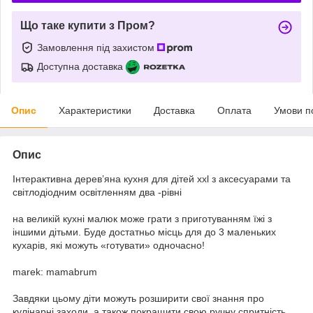
Що таке купити з Пром?
Замовлення під захистом
Доступна доставка
Опис
Характеристики
Доставка
Оплата
Умови п
Опис
Інтерактивна дерев’яна кухня для дітей xxl з аксесуарами та
світлодіодним освітленням два -рівні
на великій кухні малюк може грати з приготуванням їжі з
іншими дітьми. Буде достатньо місць для до 3 маленьких
кухарів, які можуть «готувати» одночасно!
marek: mamabrum
Завдяки цьому діти можуть розширити свої знання про
кулінарні заходи, а також покращити свою ручну спритність.