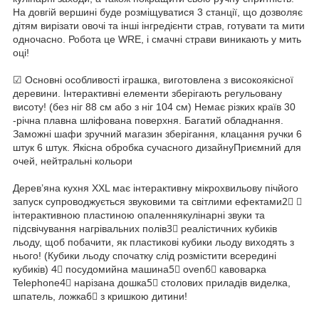
На довгій вершині буде розміщуватися 3 станції, що дозволяє
дітям вирізати овочі та інші інгредієнти страв, готувати та мити
одночасно. Робота це WRE, і смачні страви виникають у мить
оці!
☑ Основні особливості іграшка, виготовлена з високоякісної
деревини. Інтерактивні елементи зберігають регульовану
висоту! (без ніг 88 см або з ніг 104 см) Немає різких країв 30
-річна плавна шліфована поверхня. Багатий обладнання.
Заможні шафи зручний магазин зберігання, клацання ручки 6
штук 6 штук. Якісна обробка сучасного дизайнуПриємний для
очей, нейтральні кольори
Дерев’яна кухня XXL має інтерактивну мікрохвильову пічйого
запуск супроводжується звуковими та світлими ефектами2⃣ ⃣
інтерактивною пластиною опаленнякулінарні звуки та
підсвічування нагрівальних полів3⃣ реалістичних кубиків
льоду, щоб побачити, як пластикові кубики льоду виходять з
нього! (Кубики льоду спочатку слід розмістити всередині
кубиків) 4⃣ посудомийна машина5⃣ oven6⃣ кавоварка
Telephone4⃣ нарізана дошка5⃣ столових приладів виделка,
шпатель, ложка6⃣ з кришкою дитини!