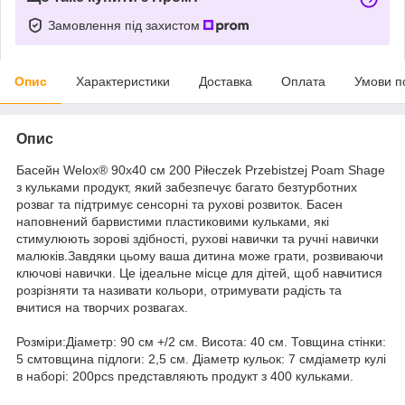
Замовлення під захистом
Опис
Характеристики
Доставка
Оплата
Умови п
Опис
Басейн Welox® 90х40 см 200 Piłeczek Przebistzej Poam Shage
з кульками продукт, який забезпечує багато безтурботних
розваг та підтримує сенсорні та рухові розвиток. Басен
наповнений барвистими пластиковими кульками, які
стимулюють зорові здібності, рухові навички та ручні навички
малюків.Завдяки цьому ваша дитина може грати, розвиваючи
ключові навички. Це ідеальне місце для дітей, щоб навчитися
розрізняти та називати кольори, отримувати радість та
вчитися на творчих розвагах.
Розміри:Діаметр: 90 см +/2 см. Висота: 40 см. Товщина стінки:
5 смтовщина підлоги: 2,5 см. Діаметр кульок: 7 смдіаметр кулі
в наборі: 200pcs представляють продукт з 400 кульками.