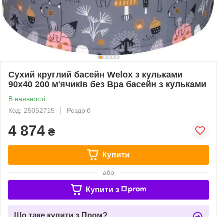
Сухий круглий басейн Welox з кульками
90x40 200 м'ячиків без Bpa басейн з кульками
В наявності
Код: 25052715
Роздріб
4 874
₴
Купити
або
Купити з
Що таке купити з Пром?