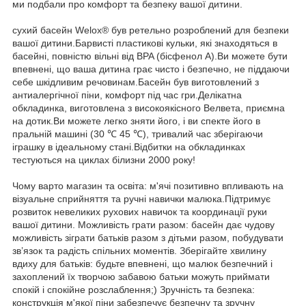
ми подбали про комфорт та безпеку вашої дитини.
сухий басейн Welox® був ретельно розроблений для безпеки
вашої дитини.Барвисті пластикові кульки, які знаходяться в
басейні, повністю вільні від BPA (бісфенол А).Ви можете бути
впевнені, що ваша дитина грає чисто і безпечно, не піддаючи
себе шкідливим речовинам.Басейн був виготовлений з
антиалергічної піни, комфорт під час гри.Делікатна
обкладинка, виготовлена з високоякісного Велвета, приємна
на дотик.Ви можете легко зняти його, і ви спекте його в
пральній машині (30 ℃ 45 ℃), тривалий час зберігаючи
іграшку в ідеальному стані.Відбитки на обкладинках
тестуються на циклах білизни 2000 року!
Чому варто магазин та освіта: м'ячі позитивно впливають на
візуальне сприйняття та ручні навички малюка.Підтримує
розвиток невеликих рухових навичок та координації руки
вашої дитини. Можливість грати разом: басейн дає чудову
можливість зіграти батьків разом з дітьми разом, побудувати
зв’язок та радість спільних моментів. Зберігайте хвилину
вдиху для батьків: будьте впевнені, що малюк безпечний і
захоплений їх творчою забавою батьки можуть приймати
спокій і спокійне розслаблення;) Зручність та безпека:
конструкція м'якої піни забезпечує безпечну та зручну