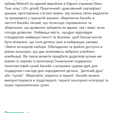
забаву.Welox® як єдиний виробник в Європі отримав Оеко-
Текс клас I (0+ дітей) Практичний і довговічний сертифікат:
кришка, виготовлена з м'якої вовни, яку можна легко видалити
та промивати у пральній машині, зберігаючи басейн в
чистоті.Басейн легкий, що полегшує перевезення та
зберігання, що дозволяє забавити як вдома, так і зовні, коли
погода дозволяє. Найвища якість: продукт відповідає
стандартам найвищої якості та безпеки, щоб батьки могли
бути впевнені, що їхня дитина грає в найкращих умовах.
›Змінні кольорові набори: Обкладинки та файли доступні в
різних кольорах, що дає можливість вибрати улюблені
комбінації. Ви також можете придбати додаткові кульки ми
маємо їх окремо в пропозиції.Геніальний подарунок:
пінопластовий сухий басейн з кульками чудова ідея для
подарунка з нагоди дня народження дитини, "дитячий душ"
або "пупка". Зберігайте, корисно в терапії: басейн можна
використовувати в трудотерапії, терапії сенсорної інтеграції та
інших терапевтичних цілях.
Приховати