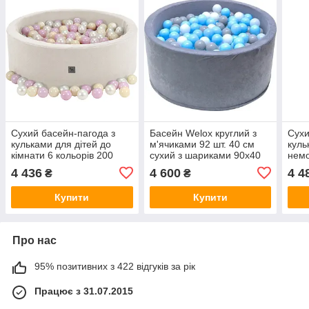
Сухий басейн-пагода з
Басейн Welox круглий з
Сухи
кульками для дітей до
м'ячиками 92 шт. 40 см
куль
кімнати 6 кольорів 200
сухий з шариками 90x40
немо
м'ячиків бархат
200 м'ячів ванночка з
м'яч
4 436
4 600
4 4
₴
₴
м'ячиками
Купити
Купити
Про нас
95% позитивних з 422 відгуків за рік
Працює з 31.07.2015