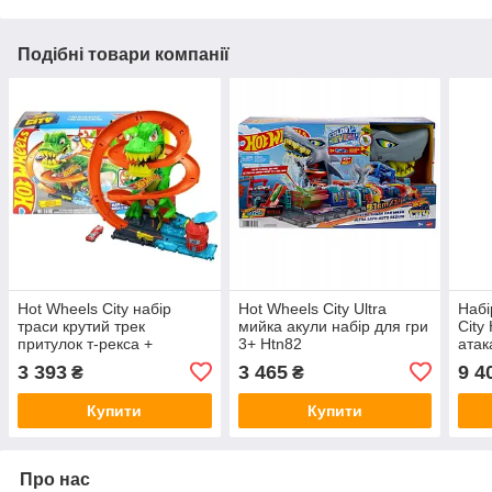
Подібні товари компанії
Hot Wheels City набір
Hot Wheels City Ultra
Набі
траси крутий трек
мийка акули набір для гри
City
притулок т-рекса +
3+ Htn82
атак
машинка набір +4
Park
3 393
3 465
9 4
₴
₴
Купити
Купити
Про нас