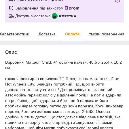
Замовлення під захистом
Доступна доставка
Характеристики
Доставка
Оплата
Умови повернення
Опис
Виробник: Matteon Child: +4 останні пакети: 40,6 x 25,4 х 10,2
см
гонка через гирло величезної T-Rexa, яка намагається з'їсти
Hot Wheels City. Знайдіть потрібний час, щоб вибити
динозавра та врятувати світ! Діти розміщують вкладений
автомобіль гарячих коліс у відділенні поліції, а потім вдарили
по розбивці, щоб відправити його, щоб надіслати його
пробити через головну петлю до зони поразки. Коли динозавр
переміг, його очі змінюються з лютих до X-ESS. Основа
доріжки містить деталі, що стосуються відділення поліції, яка
надихне на творчу історію пригод, і з'єднується з іншими
наборами, щоб діти могли побудувати свої гарячі колеса