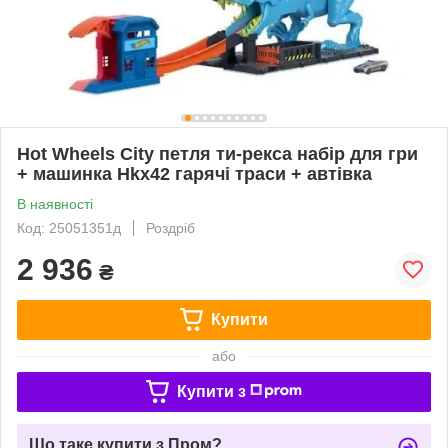
Hot Wheels City петля ти-рекса набір для гри
+ машинка Hkx42 гарячі траси + автівка
В наявності
Код: 25051351д
Роздріб
2 936
₴
Купити
або
Купити з
Що таке купити з Пром?