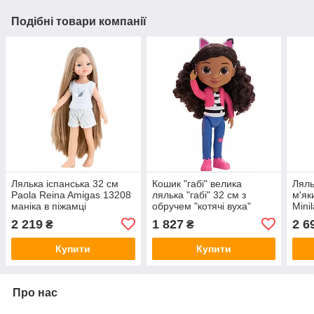
Подібні товари компанії
Лялька іспанська 32 см
Кошик "габі" велика
Ляль
Paola Reina Amigas 13208
лялька "габі" 32 см з
м'як
маніка в піжамці
обручем "котячі вуха"
Mini
будиночок ляльок "габбі"
2 219
1 827
2 6
₴
₴
Купити
Купити
Про нас