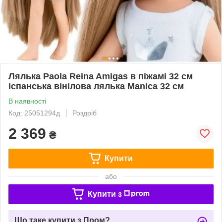
Лялька Paola Reina Amigas в піжамі 32 см
іспанська вінілова лялька Manica 32 см
В наявності
Код: 25051294д
Роздріб
2 369
₴
Купити
або
Купити з
Що таке купити з Пром?