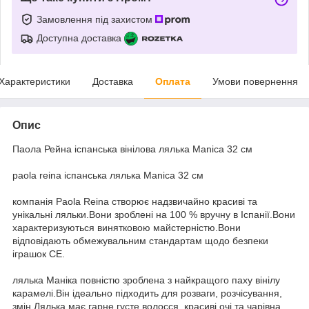
Замовлення під захистом
Доступна доставка
Характеристики
Доставка
Оплата
Умови повернення
Опис
Паола Рейна іспанська вінілова лялька Manica 32 см
paola reina іспанська лялька Manica 32 см
компанія Paola Reina створює надзвичайно красиві та
унікальні ляльки.Вони зроблені на 100 % вручну в Іспанії.Вони
характеризуються винятковою майстерністю.Вони
відповідають обмежувальним стандартам щодо безпеки
іграшок CE.
лялька Маніка повністю зроблена з найкращого паху вінілу
карамелі.Він ідеально підходить для розваги, розчісування,
змін.Лялька має гарне густе волосся, красиві очі та чарівна