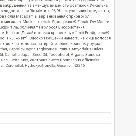
ід забруднення та зменшує видимість розтяжок.Унікальна
го задоволення.Він містить 96,9% натуральних інгредієнтів,
ова олія Macadamia, вирівнювання огіркової олії,
 мигдалю. Musk.nuxe Huile Prodigieuse® Florale Dry Mature
кіри тіла, обличчя та волосся.Використання:
ям. Капітал Додайте кілька крапель сухої олії Prodigieuse®
. Тінь. живіт). Високозахищений нанесіть на кінці волосся
хвиль на волосся, натирайте кілька крапель у руках і
her, Caprylic/Capric Triglyceride, Prunus Amygdalus Dulcis
Oil, Camellia Japan Seed Oil, Tocopherol, Argania Spinosa
к) насіннєва олія, екстракт листя Rosmarinus officinalis
 Citronellol, Hydroxycitronella, Geraniol [N2216