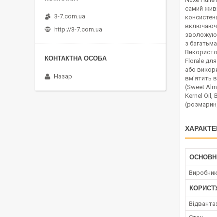
самий жив
3-7.com.ua
консистенц
включаючи 
http://3-7.com.ua
зволожуюча
з багатьма
Використов
Florale дл
або викори
Назар
вм'ятить во
(Sweet Almo
Kernel Oil,
(розмарин),
ХАРАКТЕ
ОСНОВН
Виробни
КОРИСТ
Відванта