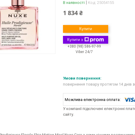
В наявності
Код:
25054155
1 834 ₴
Купити
Купити з
+380 (98) 586-97-99
Viber 24/7
повернення товару протягом 14 днів
з
У компанії підключені електронні пла
сайту.
 Prodigieuse Florale Shie Mation Meal Nuxe Care з семи цінними рослинни