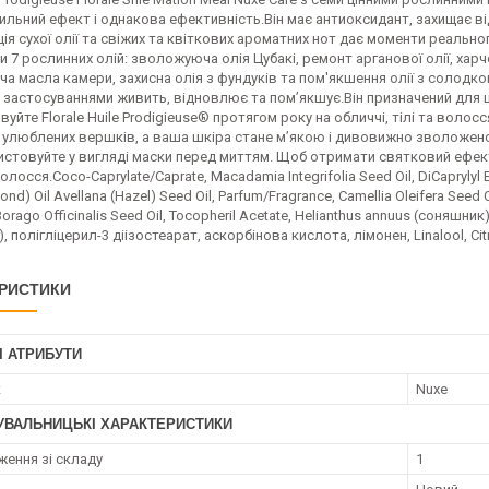
ильний ефект і однакова ефективність.Він має антиоксидант, захищає в
ія сухої олії та свіжих та квіткових ароматних нот дає моменти реально
7 рослинних олій: зволожуюча олія Цубакі, ремонт арганової олії, харч
 масла камери, захисна олія з фундуків та пом'якшення олії з солодкого
 застосуваннями живить, відновлює та пом’якшує.Він призначений для ш
уйте Florale Huile Prodigieuse® протягом року на обличчі, тілі та волосс
я улюблених вершків, а ваша шкіра стане м’якою і дивовижно зволоженою
стовуйте у вигляді маски перед миттям. Щоб отримати святковий ефект 
лосся.Coco-Caprylate/Caprate, Macadamia Integrifolia Seed Oil, DiCaprylyl Et
nd) Oil Avellana (Hazel) Seed Oil, Parfum/Fragrance, Camellia Oleifera Seed 
 Borago Officinalis Seed Oil, Tocopheril Acetate, Helianthus annuus (соняшни
 полігліцерил-3 діізостеарат, аскорбінова кислота, лімонен, Linalool, Citral,
РИСТИКИ
І АТРИБУТИ
к
Nuxe
УВАЛЬНИЦЬКІ ХАРАКТЕРИСТИКИ
ження зі складу
1