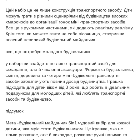
Цей набір це не лише конструкція транспортного засобу. Діти
можуть грати з різними сценаріями від будівництва високих
хмарочосів до організації гонок міні -транспортних засобів.
Все це з рухомими частинами, які додають реалізму реалізму.
Крім того, ви можете взяти на себе пісочницю, створивши
власний невеликий будівельний майданчик.
все, що потребує молодого будівельника
у наборі ви знайдете не лише транспортний засіб для
складання, але й численні аксесуари. Форметка будівельника,
сміття, деревина та чотири міні -будівельні транспортні
засоби забезпечують повний досвід будівництва. Іграшка
підходить для дітей віком від 3 років, що робить її ідеальним
подарунком для молодших дітей, які люблять транспортні
засоби та будівництво.
підсумок
Мега -будівельний майданчик 5in1 чудовий вибір для кожної
дитини, яка мріє стати будівельником. Це іграшка, яка не
тільки розважає, але й викладає, розвиває ручні навички та