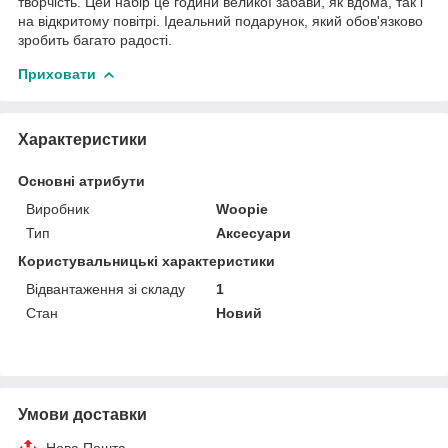
творчість. Цей набір це години великої забави, як вдома, так і
на відкритому повітрі. Ідеальний подарунок, який обов'язково
зробить багато радості.
Приховати
Характеристики
Основні атрибути
Виробник
Woopie
Тип
Аксесуари
Користувальницькі характеристики
Відвантаження зі складу
1
Стан
Новий
Умови доставки
Нова Пошта