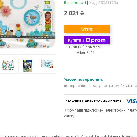
В наявності
Код:
25051175д
2 021 ₴
Купити
Купити з
+380 (98) 586-97-99
Viber 24/7
повернення товару протягом 14 днів
з
У компанії підключені електронні пла
сайту.
аніпулятивна рада нальоту діяльності дітей у світі в світі Адам -іграшки