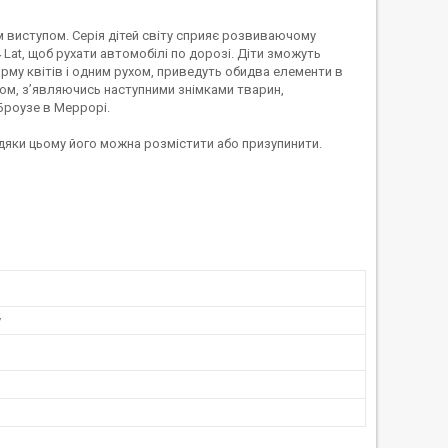
 виступом. Серія дітей світу сприяє розвиваючому
Lat, щоб рухати автомобілі по дорозі. Діти зможуть
му квітів і одним рухом, приведуть обидва елементи в
хом, з’являючись наступними знімками тварин,
 Броузе в Меррорі.
авдяки цьому його можна розмістити або призупинити.
у