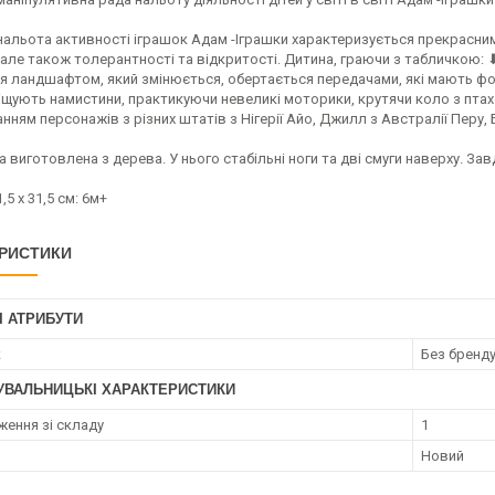
нальота активності іграшок Адам -Іграшки характеризується прекрасним
але також толерантності та відкритості. Дитина, граючи з табличкою: ⬇
я ландшафтом, який змінюється, обертається передачами, які мають фор
іщують намистини, практикуючи невеликі моторики, крутячи коло з пта
ням персонажів з різних штатів з Нігерії Айо, Джилл з Австралії Перу,
 виготовлена з дерева. У нього стабільні ноги та дві смуги наверху. З
,5 х 31,5 см: 6м+
РИСТИКИ
І АТРИБУТИ
к
Без бренд
УВАЛЬНИЦЬКІ ХАРАКТЕРИСТИКИ
ження зі складу
1
Новий