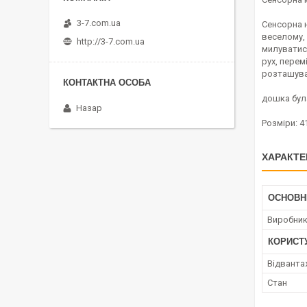
3-7.com.ua
Сенсорна 
веселому, 
http://3-7.com.ua
милуватис
рух, перем
розташуван
дошка була
Назар
Розміри: 41
ХАРАКТЕ
ОСНОВН
Виробни
КОРИСТ
Відванта
Стан