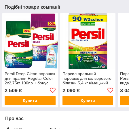
Подібні товари компанії
Persil Deep Clean порошок
Персил пральний
Пор
для прання Regular Color
порошок для кольорового
Pers
2x2,75кг 100пр + бонус
білизни 5,4 кг німецький
вида
90 прань (de)
німе
2 509
2 090
3 0
₴
₴
Купити
Купити
Про нас