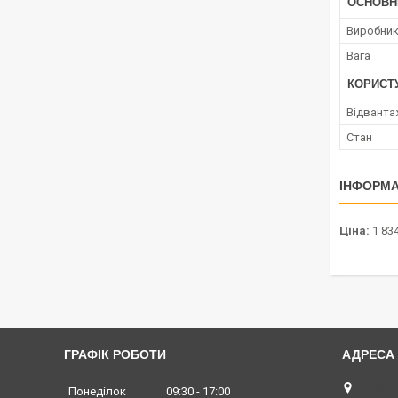
ОСНОВН
Виробни
Вага
КОРИСТ
Відванта
Стан
ІНФОРМА
Ціна:
1 834
ГРАФІК РОБОТИ
Львів,
Понеділок
09:30
17:00