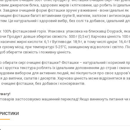
овим джерелом білка, здорових жирів і клітковини, що робить їх ідеал
. Завдяки очищеній формі фісташки зручні у вживанні - вони ідеальні як за
чищені фісташки багаті вітамінами групи В, магнієм, залізом і антиоксид
стем. Це натуральний і здоровий вибір, без солі та добавок, ідеальний для
и: 100% фісташковий горіх. Упаковка: упаковка на блискавці Doypack, я
чи Продукт довше зберігає свіжість: 500 г (0,5 кг) Харчова цінність 100 г:
насичені жирні кислоти: 6,1 г Вуглеводи: 18,9 г, в тому числі цукри: 16,4 г Бі
в сухому місці, при температурі 5-25°C, захищеному від вологи і світло. 
щоб зберегти свіжість і поживну цінність.
 обирати сирі очищені фісташки? Фісташки – натуральний і корисний проду
к і хрустка текстура роблять їх ідеальним доповненням до страв і сма
удовим вибором для активних людей, які піклуються про своє здоров'я 
 до випічки, салатів і десертів. Харчова цінність може відрізнятися в за
 очищені фісташки, без добавок і консервантів.
увагу!
 товарів застосовуємо машинний переклад! Якщо виникнуть питання чи 
РИСТИКИ