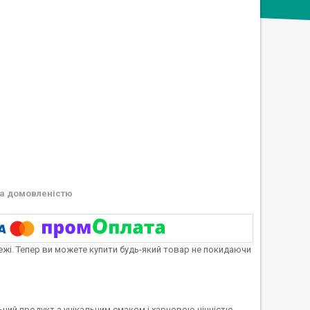
а домовленістю
тежі. Тепер ви можете купити будь-який товар не покидаючи
ьний продукт з унікальним смаком і харчовою цінністю.