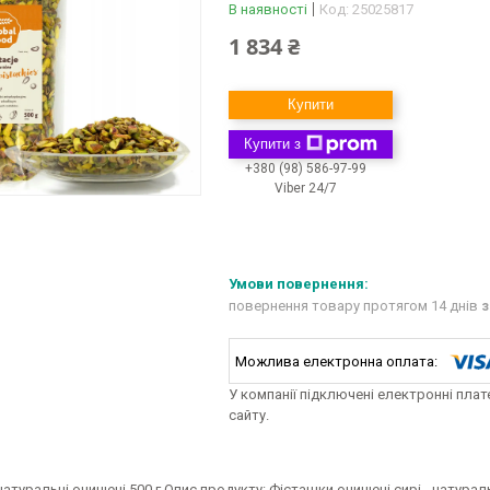
В наявності
Код:
25025817
1 834 ₴
Купити
Купити з
+380 (98) 586-97-99
Viber 24/7
повернення товару протягом 14 днів
з
У компанії підключені електронні пла
сайту.
атуральні очищені 500 г Опис продукту: Фісташки очищені сирі - натурал