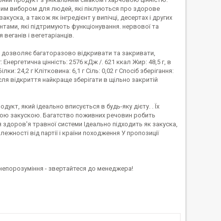
ьним вибором для людей, які піклуються про здорове
куска, а також як інгредієнт у випічці, десертах і других
антами, які підтримують функціонування. нервової та
 веганів і вегетаріанців.
ка дозволяє багаторазово відкривати та закривати,
 Енергетична цінність: 2576 кДж /. 621 ккал Жир: 48,5 г, в
лки: 24,2 г Клітковина: 6,1 г Сіль: 0,02 г Спосіб зберігання:
Після відкриття найкраще зберігати в щільно закритій
кт, який ідеально вписується в будь-яку дієту. . Їх
чною закускою. Багатство поживних речовин робить
здоров'я травної системи Ідеально підходить як закуска,
лежності від партії і країни походження У пропозиції
непорозуміння - звертайтеся до менеджера!