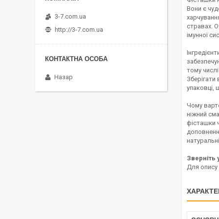
Вони є чуд
3-7.com.ua
харчування
стравах. О
http://3-7.com.ua
імунної си
Інгредієнт
забезпечую
тому числі 
Назар
Зберігати 
упаковці, 
Чому варто
ніжний сма
фісташки ч
доповнення
натуральні
Зверніть 
Для опису
ХАРАКТЕ