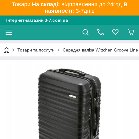
Товари
На складі:
відправлення до 24год
В
наявності:
3-7днів
Інтернет-магазин 3-7.com.ua
Товари та послуги
Середня валіза Wittchen Groove Line