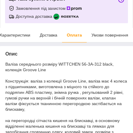
Замовлення під захистом
Доступна доставка
Характеристики
Доставка
Оплата
Умови повернення
Опис
Валіза середнього розміру WITTCHEN 56-3A-312 black,
колекція Groove Line
Конструкція: валіза з колекції Groove Line, валіза має 4 колеса
з підшипниками, виготовлена з міцного та стійкого до
подряпин ABS пластику, знімна ручка , регульований 2 рівні,
гумові ручки на верхній і бічній поверхнях валізи, клапан
валізи фіксується тканинною перегородкою застібається на
блискавку,
на перегородці сітчаста кишеня на блискавці, в основному
відділенні маленька кишеня на блискавці та лямках для
запобігання сповзанню одягу, кодовий замок, розміри з