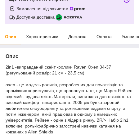
Замовлення під захистом
Доступна доставка
Опис
Характеристики
Доставка
Оплата
Умови п
Опис
2in1 -виправданий скейт -ролики Raven Oxen 34-37
(регульований розмір: 21 см - 23,5 см)
oxen - це модель роликів, розроблених для початківців та
проміжних користувачів, що пропонують те, що Марек Рейвен
відомий - чудова якість Матеріали, виняткова довговічність та
високий комфорт використання. 2005 рік був створений
любителем сноубордингу та роликовими видами спорту, а
потім інженером, який працював в одному з німецьких
університетів. Рейвен - один з лідерів ринку. BR/> Набір 2in1
включає: ролькіфабрично загострені навички катання на
ковзанах з Allen Shields