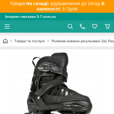
Товари
На складі:
відправлення до 24год
В
наявності:
3-7днів
Інтернет-магазин 3-7.com.ua
Товари та послуги
Роликові ковзани регульовані 2в1 Ra