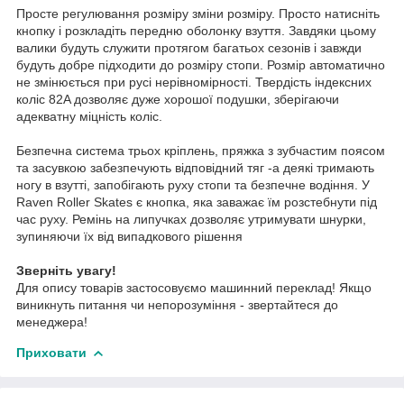
Просте регулювання розміру зміни розміру. Просто натисніть
кнопку і розкладіть передню оболонку взуття. Завдяки цьому
валики будуть служити протягом багатьох сезонів і завжди
будуть добре підходити до розміру стопи. Розмір автоматично
не змінюється при русі нерівномірності. Твердість індексних
коліс 82A дозволяє дуже хорошої подушки, зберігаючи
адекватну міцність коліс.
Безпечна система трьох кріплень, пряжка з зубчастим поясом
та засувкою забезпечують відповідний тяг -а деякі тримають
ногу в взутті, запобігають руху стопи та безпечне водіння. У
Raven Roller Skates є кнопка, яка заважає їм розстебнути під
час руху. Ремінь на липучках дозволяє утримувати шнурки,
зупиняючи їх від випадкового рішення
Зверніть увагу!
Для опису товарів застосовуємо машинний переклад! Якщо
виникнуть питання чи непорозуміння - звертайтеся до
менеджера!
Приховати