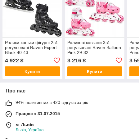
Ролики-коньки фігурні 2в1
Роликові ковзани 3в1
Роли
регульовані Raven Expert
регульовані Raven Balloon
регу
Black 40-43
Pink 29-32
Prin
4 922
3 216
3 5
₴
₴
Купити
Купити
Про нас
94% позитивних з 420 відгуків за рік
Працює з 31.07.2015
м. Львів
Львів, Україна