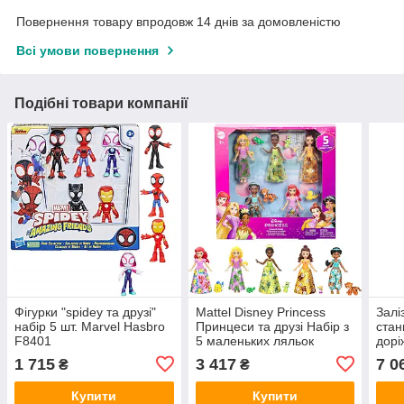
Повернення товару впродовж 14 днів за домовленістю
Всі умови повернення
Подібні товари компанії
Фігурки "spidey та друзі"
Mattel Disney Princess
Залі
набір 5 шт. Marvel Hasbro
Принцеси та друзі Набір з
стан
F8401
5 маленьких ляльок
дорі
знімними спідницями або
+дор
1 715
3 417
7 0
₴
₴
штанами та 5 фігурок
друзів JBL33
Купити
Купити