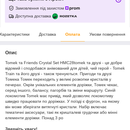
Замовлення під захистом
Доступна доставка
Характеристики
Доставка
Оплата
Умови повернення
Опис
Tomek та Friends Crystal Set HMC28tomek та друзі - це добре
відомий і сподобався анімований для дітей, чий герой - Tomek
Train та його друзі - також тренуються. Пригоди та друзі
Томека Томек переходить у великі розкопки кристалів у
печерах. Окрім унікальних елементів доріжки, Томек чекає,
серед іншого, балансу, пагорбів та зміни маршруту. Синій
локомотив Tomek має привід, який дозволяє локомотиву
швидко працювати по доріжках. У поїзді є фургон, на якому
він може зберігати витягнуті кристали. Набір включає
тематичні аксесуари, такі як кришталеві грудочки або мінні
елементи доріжки. Понад 3 ро
Зверніть увагу!