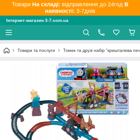
Товари
На складі:
відправлення до 24год
В
наявності:
3-7днів
Інтернет-магазин 3-7.com.ua
Товари та послуги
Томек та друзі набір "кришталева п