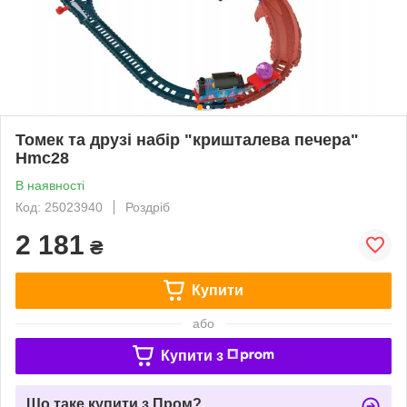
Томек та друзі набір "кришталева печера"
Hmc28
В наявності
Код: 25023940
Роздріб
2 181
₴
Купити
або
Купити з
Що таке купити з Пром?