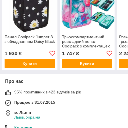
Пенал Coolpack Jumper 3
Трьохкомпартментний
Розк
з обладнанням Daisy Black
розкладний пенал
трьо
Coolpack з комплектацією
Cool
Jumper
Jump
1 930
1 747
2 2
₴
₴
Купити
Купити
Про нас
95% позитивних з 423 відгуків за рік
Працює з 31.07.2015
м. Львів
Львів, Україна
Контакти