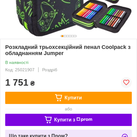
Розкладний трьохсекційний пенал Coolpack з
обладнанням Jumper
В наявності
Код: 25021907
Роздріб
1 751
₴
Купити
або
Купити з
Що таке купити з Пром?