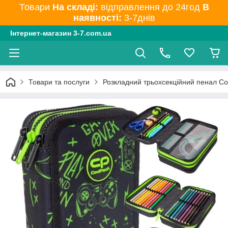
Товари
На складі:
відправлення до 24год
В
наявності:
3-7днів
Інтернет-магазин 3-7.com.ua
Товари та послуги
Розкладний трьохсекційний пенал C