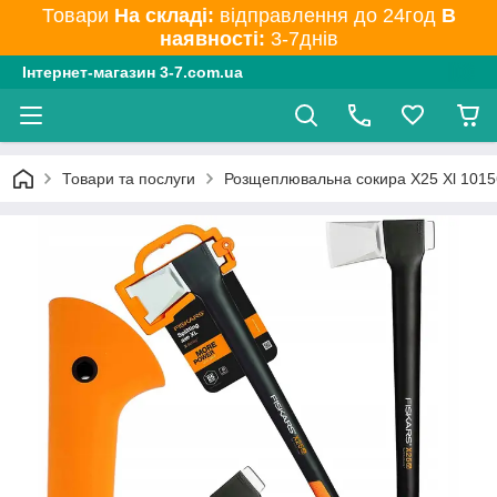
Товари
На складі:
відправлення до 24год
В
наявності:
3-7днів
Інтернет-магазин 3-7.com.ua
Товари та послуги
Розщеплювальна сокира X25 Xl 10156