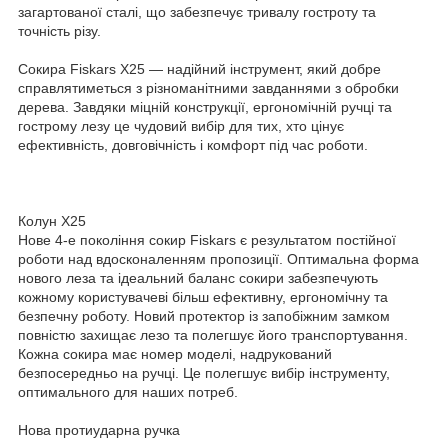
загартованої сталі, що забезпечує тривалу гостроту та
точність різу.
Сокира Fiskars X25 — надійний інструмент, який добре
справлятиметься з різноманітними завданнями з обробки
дерева. Завдяки міцній конструкції, ергономічній ручці та
гострому лезу це чудовий вибір для тих, хто цінує
ефективність, довговічність і комфорт під час роботи.
Колун X25
Нове 4-е покоління сокир Fiskars є результатом постійної
роботи над вдосконаленням пропозиції. Оптимальна форма
нового леза та ідеальний баланс сокири забезпечують
кожному користувачеві більш ефективну, ергономічну та
безпечну роботу. Новий протектор із запобіжним замком
повністю захищає лезо та полегшує його транспортування.
Кожна сокира має номер моделі, надрукований
безпосередньо на ручці. Це полегшує вибір інструменту,
оптимального для наших потреб.
Нова протиударна ручка