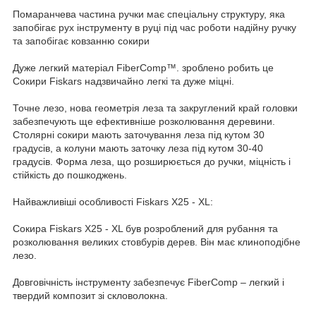
Помаранчева частина ручки має спеціальну структуру, яка
запобігає рух інструменту в руці під час роботи надійну ручку
та запобігає ковзанню сокири
Дуже легкий матеріал FiberComp™. зроблено робить це
Сокири Fiskars надзвичайно легкі та дуже міцні.
Точне лезо, нова геометрія леза та закруглений край головки
забезпечують ще ефективніше розколювання деревини.
Столярні сокири мають заточування леза під кутом 30
градусів, а колуни мають заточку леза під кутом 30-40
градусів. Форма леза, що розширюється до ручки, міцність і
стійкість до пошкоджень.
Найважливіші особливості Fiskars X25 - XL:
Сокира Fiskars X25 - XL був розроблений для рубання та
розколювання великих стовбурів дерев. Він має клиноподібне
лезо.
Довговічність інструменту забезпечує FiberComp – легкий і
твердий композит зі скловолокна.