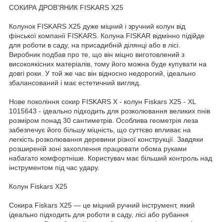
СОКИРА ДРОВ'ЯНИК FISKARS X25
Колунок FISKARS X25 дуже міцний і зручний колун від
фінської компанії FISKARS. Колуна FISKAR відмінно підійде
для роботи в саду, на присадибній ділянці або в лісі.
Виробник подбав про те, що він міцно виготовлений з
високоякісних матеріалів, тому його можна буде купувати на
довгі роки. У той же час він відносно недорогий, ідеально
збалансований і має естетичний вигляд.
Нове покоління сокир FISKARS X - колун Fiskars X25 - XL
1015643 - ідеально підходить для розколювання великих пнів
розміром понад 30 сантиметрів. Особлива геометрія леза
забезпечує його більшу міцність, що суттєво впливає на
легкість розколювання деревини різної конструкції. Завдяки
розширеній зоні захоплення працювати обома руками
набагато комфортніше. Користувач має більший контроль над
інструментом під час удару.
Колун Fiskars X25
Сокира Fiskars X25 — це міцний ручний інструмент, який
ідеально підходить для роботи в саду, лісі або рубання