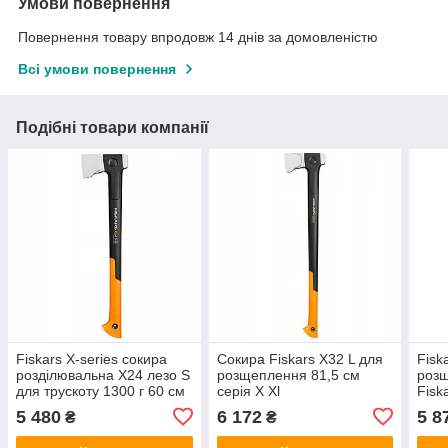
Умови повернення
Повернення товару впродовж 14 днів за домовленістю
Всі умови повернення
Подібні товари компанії
Fiskars X-series сокира
Сокира Fiskars X32 L для
Fisk
розділювальна X24 лезо S
розщеплення 81,5 см
роз
для трускоту 1300 г 60 см
серія X Xl
Fisk
міцн
5 480
6 172
5 8
₴
₴