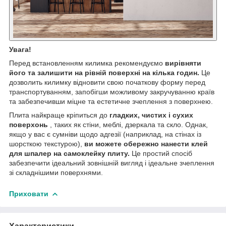
Увага!
Перед встановленням килимка рекомендуємо
вирівняти
його та залишити на рівній поверхні на кілька годин.
Це
дозволить килимку відновити свою початкову форму перед
транспортуванням, запобігши можливому закручуванню країв
та забезпечивши міцне та естетичне зчеплення з поверхнею.
Плита найкраще кріпиться до
гладких, чистих і сухих
поверхонь
, таких як стіни, меблі, дзеркала та скло. Однак,
якщо у вас є сумніви щодо адгезії (наприклад, на стінах із
шорсткою текстурою),
ви можете обережно нанести клей
для шпалер на самоклейку плиту.
Це простий спосіб
забезпечити ідеальний зовнішній вигляд і ідеальне зчеплення
зі складнішими поверхнями.
Приховати