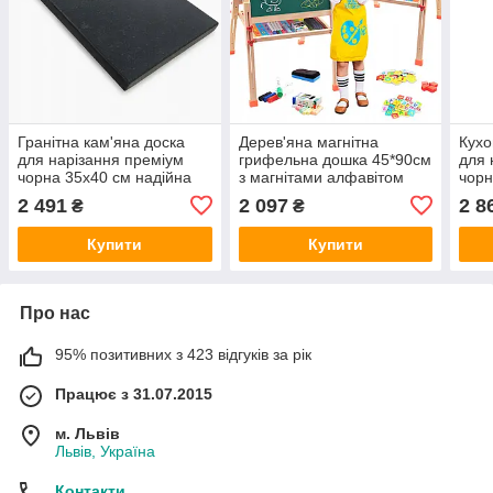
Гранітна кам'яна доска
Дерев'яна магнітна
Кухо
для нарізання преміум
грифельна дошка 45*90см
для 
чорна 35x40 см надійна
з магнітами алфавітом
чорн
аксесуарами
30x4
2 491
2 097
2 8
₴
₴
Купити
Купити
Про нас
95% позитивних з 423 відгуків за рік
Працює з 31.07.2015
м. Львів
Львів, Україна
Контакти