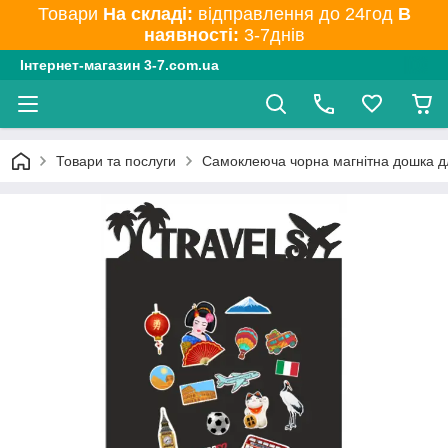
Товари
На складі:
відправлення до 24год
В
наявності:
3-7днів
Інтернет-магазин 3-7.com.ua
Товари та послуги
Самоклеюча чорна магнітна дошка для