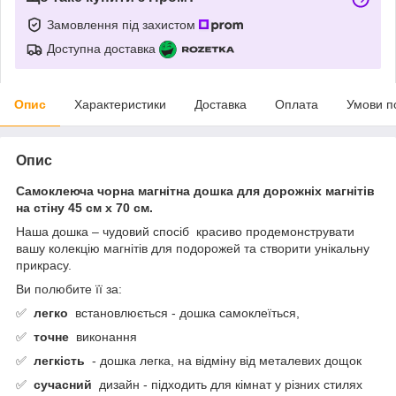
Замовлення під захистом
Доступна доставка
Опис
Характеристики
Доставка
Оплата
Умови п
Опис
Самоклеюча чорна магнітна дошка для дорожніх магнітів
на стіну 45 см x 70 см.
Наша дошка – чудовий спосіб
красиво продемонструвати
вашу колекцію магнітів для подорожей та створити унікальну
прикрасу.
Ви полюбите її за:
✅
легко
встановлюється - дошка самоклеїться,
✅
точне
виконання
✅
легкість
- дошка легка, на відміну від металевих дощок
✅
сучасний
дизайн - підходить для кімнат у різних стилях