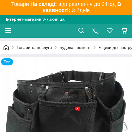
Товари
На складі:
відправлення до 24год
В
наявності:
3-7днів
Інтернет-магазин 3-7.com.ua
Товари та послуги
Будова і ремонт
Ящики для інстр
Топ