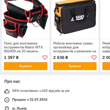
Пояс для монтажних
Робоча монтажна сумка-
Ремі
інструментів Matrix MTX
органайзер для
кобу
902409 на 20 кишень
інструментів з ременем на
шкір
плече Farys Fr4144
1 397
2 636
2 0
₴
₴
Купити
Купити
Про нас
94% позитивних з 420 відгуків за рік
Працює з 31.07.2015
м. Львів