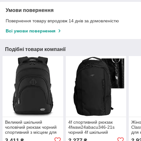
Умови повернення
Повернення товару впродовж 14 днів за домовленістю
Всі умови повернення
Подібні товари компанії
Великий шкільний
4f спортивний рюкзак
Жіно
чоловічий рюкзак чорний
4fwaw24abacu346-21s
Clas
спортивний з місцем для
чорний 4f шкільний
для 
ноутбука 17" Zagatto
вміщає а4 ємний з
3 411
2 277
2 9
₴
₴