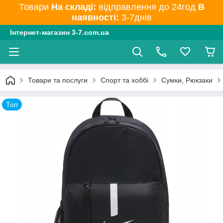
Товари
На складі:
відправлення до 24год
В
наявності:
3-7днів
Інтернет-магазин 3-7.com.ua
Товари та послуги
Спорт та хоббі
Сумки, Рюкзаки
Топ