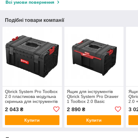
Всі умови повернення
Подібні товари компанії
Qbrick System Pro Toolbox
Ящик для інструментів
Ящик
2.0 пластикова модульна
Qbrick System Pro Drawer
Qbri
скринька для інструментів
1 Toolbox 2.0 Basic
2.0 
19л
Multi
2 043
2 890
3 0
₴
₴
Купити
Купити