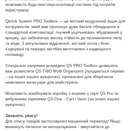
можливість будь-якої персоналізації системи під потреби
користувача.
Qbrick System PRO Toolbox — це місткий модульний ящик для
інструментів, який вже пропонує дуже багате обладнання в
стандартній комплектації: гнучкий ущільнювач, вбудований у
кришку, що забезпечує високу стійкість до проникнення пилу
та води, 3 регульовані відділення, місткий лоток і бічні
з’єднувачі та передні застібки виготовлені з надміцного
поліаміду.
Спеціальні напрямні всередині QS PRO Toolbox дозволять
вам розмістити QS TWO Multi Organizers (продаються окремо
– на інших наших аукціонах), призначені для зберігання
невеликих аксесуари для майстерень.
Можливість комбінувати коробку з іншими з серії QS Pro та
вибраними скринями QS One - Cart і Vario (на інших наших
аукціонах)
Зверніть увагу!
Для опису товарів застосовуємо машинний переклад! Якщо
виникнуть питання чи непорозуміння - звертайтеся до