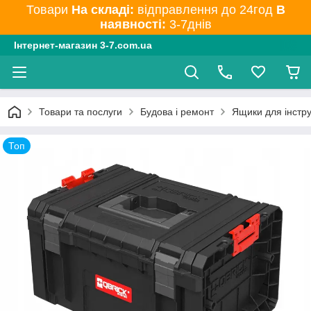
Товари
На складі:
відправлення до 24год
В
наявності:
3-7днів
Інтернет-магазин 3-7.com.ua
Товари та послуги
Будова і ремонт
Ящики для інстр
Топ