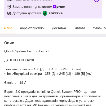
Замовлення під захистом
Доступна доставка
Опис
Характеристики
Доставка
Оплата
Умови п
Опис
Qbrick System Pro Toolbox 2.0
ДАНІ ПРО ПРОДУКТ
Зовнішні розміри - 450 [Д] x 334 [Ш] x 240 [В] [мм]
< br/ >Внутрішні розміри - 358 [Д] x 245 [Ш] x 189 [В] [мм]
Ємність - 19 Л
Версія 2.0 продуктів із лінійки Qbrick System PRO - це нове
покоління ящиків для інструментів і органайзерів з посиленою
конструкцією.Додаткова адаптація корпусів для установки
різьбових вставок М8 (на наших окремих аукціонах) дає