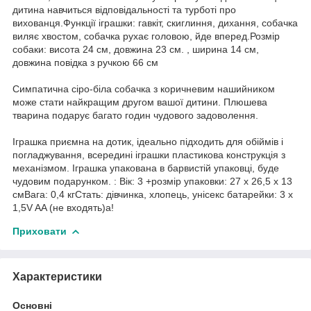
дитина навчиться відповідальності та турботі про
вихованця.Функції іграшки: гавкіт, скиглиння, дихання, собачка
виляє хвостом, собачка рухає головою, йде вперед.Розмір
собаки: висота 24 см, довжина 23 см. , ширина 14 см,
довжина повідка з ручкою 66 см
Симпатична сіро-біла собачка з коричневим нашийником
може стати найкращим другом вашої дитини. Плюшева
тварина подарує багато годин чудового задоволення.
Іграшка приємна на дотик, ідеально підходить для обіймів і
погладжування, всередині іграшки пластикова конструкція з
механізмом. Іграшка упакована в барвистій упаковці, буде
чудовим подарунком. : Вік: 3 +розмір упаковки: 27 x 26,5 x 13
смВага: 0,4 кгСтать: дівчинка, хлопець, унісекс батарейки: 3 x
1,5V AA (не входять)а!
Приховати
Характеристики
Основні