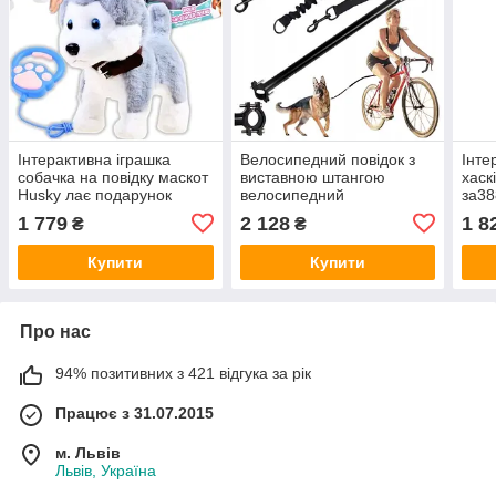
Інтерактивна іграшка
Велосипедний повідок з
Інте
собачка на повідку маскот
виставною штангою
хаск
Husky лає подарунок
велосипедний
за38
собака на повідку
транспортер для собаки з
1 779
2 128
1 8
₴
₴
амортизатором стрижень
Купити
Купити
Про нас
94% позитивних з 421 відгука за рік
Працює з 31.07.2015
м. Львів
Львів, Україна