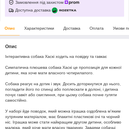
Замовлення під захистом
Доступна доставка
Опис
Характеристики
Доставка
Оплата
Умови п
Опис
Інтерактивна собака Хаскі ходить на повідку та гавкає
Симпатична плюшева собака Хаскі це пропозиція для кожної
дитини, яка хоче мати власного чотирилапого.
Собака реагує на дотик і звук. Досить доторкнутися до нього,
погладити його по спинці або поплескати в долоні, і дитина
почує гавкіт або скиглиння, при цьому собака почне гуляти
самостійно.
У наборі йде поводок, який можна іграшка оздоблена м'яким
хутряним матеріалом, має блакитні пластикові очі та чорний
ніс. Іграшка може стати найкращим другом дитини, особливо
малюка, який хоче мати власну тваринку. Завдяки собачці