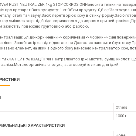
VER RUST NEUTRALIZER 1kg STOP CORROSIONНаносити тільки на поверхні
я про препарат:Вага продукту: 1 кг.Об'єм продукту: 0,8 л✅Застосуванн
еталу, сталі та чавуну.Засіб перетворює іржу в стійку форму.Засіб гот
тор змінює колір від блідо-коричневого до чорного при нейтралізації і
тім захистіть поверхню грунтовкою або фарбою.
йтралізації: Блідо-коричневий -> коричневий -> чорний -> сині поверх
жавіння. Запобігає іржа від відновлення Дозволяє наносити ґрунтовку 
казано елемент, на який з одного боку нанесено нейтралізатор іржі, по
МУЛА НЕЙТРАЛІЗАЦІЇ ІРЖІ Нейтралізатор іржі містить суміш кислот, що
заліза.Металоорганічна сполука, застосовуйте лише для іржі!
РИСТИКИ
І
к
Others
1000 г
УВАЛЬНИЦЬКІ ХАРАКТЕРИСТИКИ
Нове