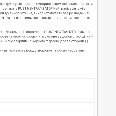
, вкриті іржею!Перед використанням ретельно збовтати!
я препарату RUST НЕЙТРАЛІЗАТОР:Нейтралізація іржі з
овий до використання, використовувати без розведення!
ржі. Однак після висихання колір повністю змінюється на
ні!✅Найважливіші властивості RUST NEUTRALIZER: Зупиняє
Просте нанесення продукту, можливе за допомогою щітки *
тім місце закріплено чорною фарбою (права сторона) ).
 нейтралізують іржу, утворюючи з іржею нерозчинні