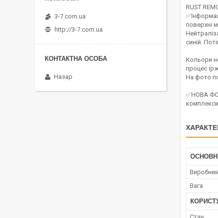
RUST REMO
✅Інформаці
3-7.com.ua
поверхні м
http://3-7.com.ua
Нейтраліза
синій. По
Кольори не
процес ір
Назар
На фото по
✅НОВА ФОР
комплекси 
ХАРАКТЕ
ОСНОВН
Виробни
Вага
КОРИСТ
Стан