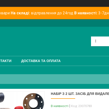
овари
На складі:
відправлення до 24год
В наявності:
3-7дн
ТАКТИ
ДОСТАВКА ТА ОПЛАТА
НАБІР З 2 ШТ. ЗАСІБ ДЛЯ ВИДАЛ
В наявності
Код:
23070783