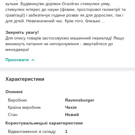
кульки. Будівництво доріжок Gravitrax стимулює уяву,
стимулює інтерес до науки (фізики, просторової геометрії та
гравітації) і забезпечує години розваг як для дорослих, так і
для дітей. Невизначений час. Крім того, близько ...
Зверніть увагу!
Для опису товарів застосовуємо машинний переклад! Якщо
виникнуть питання чи непорозуміння - звертайтеся до
менеджера!
Приховати
Характеристики
Основні
Виробник
Ravensburger
Країна виробник
Чехія
Стан
Новий
Користувальницькі характеристики
Відвантаження зі складу
1