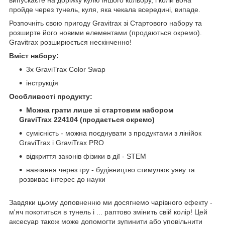
випускаєте на доріжку кулю іншого кольору, і коли вона
пройде через тунель, куля, яка чекала всередині, випаде.
Розпочніть свою пригоду Gravitrax зі Стартового набору та
розширте його новими елементами (продаються окремо).
Gravitrax розширюється нескінченно!
Вміст набору:
3x GraviTrax Color Swap
інструкція
Особливості продукту:
Можна грати лише зі стартовим набором
GraviTrax 224104 (продається окремо)
сумісність - можна поєднувати з продуктами з лінійок
GraviTrax і GraviTrax PRO
відкриття законів фізики в дії - STEM
навчання через гру - будівництво стимулює уяву та
розвиває інтерес до науки
Завдяки цьому доповненню ми досягнемо чарівного ефекту -
м'яч покотиться в тунель і ... раптово змінить свій колір! Цей
аксесуар також може допомогти зупинити або уповільнити