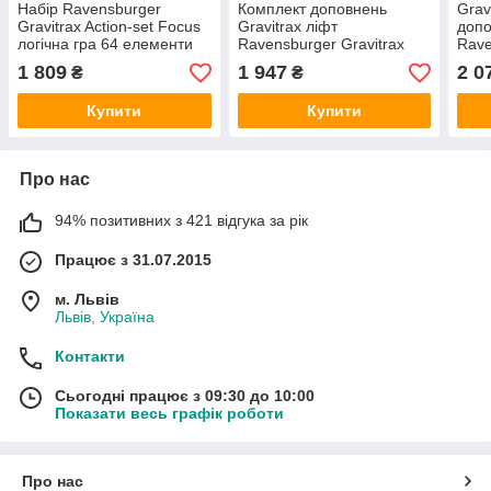
Набір Ravensburger
Комплект доповнень
Grav
Gravitrax Action-set Focus
Gravitrax ліфт
доп
логічна гра 64 елементи
Ravensburger Gravitrax
Rave
підйомник
1 809
1 947
2 0
₴
₴
Купити
Купити
Про нас
94% позитивних з 421 відгука за рік
Працює з 31.07.2015
м. Львів
Львів, Україна
Контакти
Сьогодні працює з 09:30 до 10:00
Показати весь графік роботи
Про нас