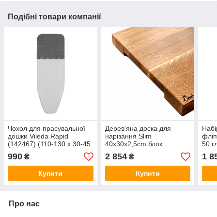
Подібні товари компанії
Чохол для прасувальної
Дерев'яна доска для
Набі
дошки Vileda Rapid
нарізання Slim
фліп
(142467) (110-130 x 30-45
40x30x2,5cm блок
50 г
см)
дошк
990
2 854
1 8
₴
₴
Купити
Купити
Про нас