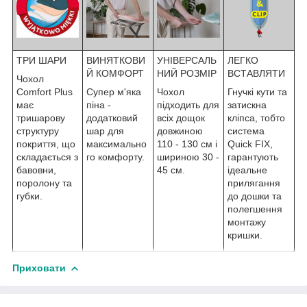
ТРИ ШАРИ
ВИНЯТКОВИ
УНІВЕРСАЛЬ
ЛЕГКО
Й КОМФОРТ
НИЙ РОЗМІР
ВСТАВЛЯТИ
Чохол
Comfort Plus
Супер м'яка
Чохол
Гнучкі кути та
має
піна -
підходить для
затискна
тришарову
додатковий
всіх дощок
кліпса, тобто
структуру
шар для
довжиною
система
покриття, що
максимально
110 - 130 см і
Quick FIX,
складається з
го комфорту.
шириною 30 -
гарантують
бавовни,
45 см.
ідеальне
поролону та
прилягання
губки.
до дошки та
полегшення
монтажу
кришки.
Приховати