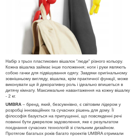
Набір з трьох пластикових вішалок "люди" різного кольору.
Кожна вішалка займає інше положення; ноги і руки являють
собою гачки для підвішування одягу. Завдяки оригінальному
зовнішньому вигляду, вішалка, крім практичної функції, може
виконувати ще й декоративну роль і ідеально впишеться в
дитячу кімнату. Максимальне навантаження на кожну вішалку
- 2 кг.
UMBRA
– бренд, який, безсумнівно, є світовим лідером у
розробці інноваційних та сучасних рішень для дому. Її
філософія базується на припущенні, що повсякденні речі
повинні бути джерелом задоволення, яке є результатом
поєднання сучасних технологій зі стильним дизайном.
Протягом багатьох років багато проектів UMBRA отримали