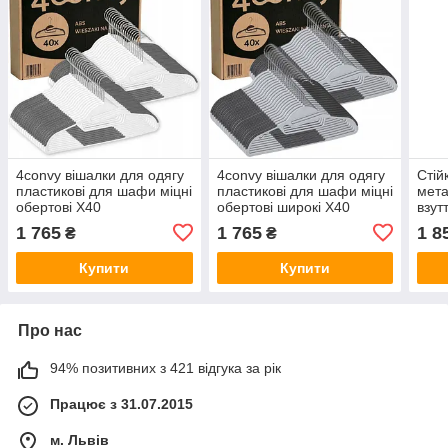
4convy вішалки для одягу
4convy вішалки для одягу
Стій
пластикові для шафи міцні
пластикові для шафи міцні
мета
обертові X40
обертові широкі X40
взут
поли
1 765
1 765
1 8
₴
₴
Купити
Купити
Про нас
94% позитивних з 421 відгука за рік
Працює з 31.07.2015
м. Львів