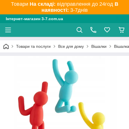
Товари
На складі:
відправлення до 24год
В
наявності:
3-7днів
Інтернет-магазин 3-7.com.ua
Товари та послуги
Все для дому
Вішалки
Вішалка