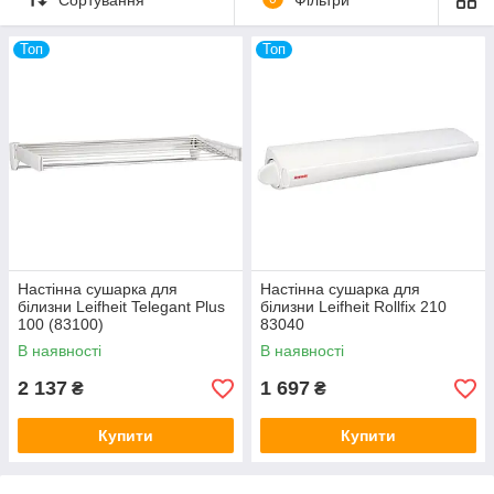
виходячи з розмірів житлової площі та фінансової
можливості. За досить низьку ціну, можна придбати якісний
товар, якщо ретельно вивчити характеристики сушарки.
Топ
Топ
Настінна сушарка для
Настінна сушарка для
білизни Leifheit Telegant Plus
білизни Leifheit Rollfix 210
100 (83100)
83040
В наявності
В наявності
2 137
1 697
₴
₴
Купити
Купити