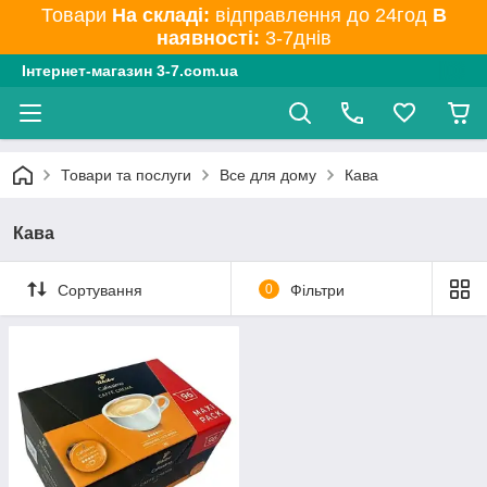
Товари
На складі:
відправлення до 24год
В
наявності:
3-7днів
Інтернет-магазин 3-7.com.ua
Товари та послуги
Все для дому
Кава
Кава
Сортування
0
Фільтри