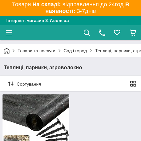
Товари
На складі:
відправлення до 24год
В
наявності:
3-7днів
Інтернет-магазин 3-7.com.ua
Товари та послуги
Сад і город
Теплиці, парники, аг
Теплиці, парники, агроволокно
Сортування