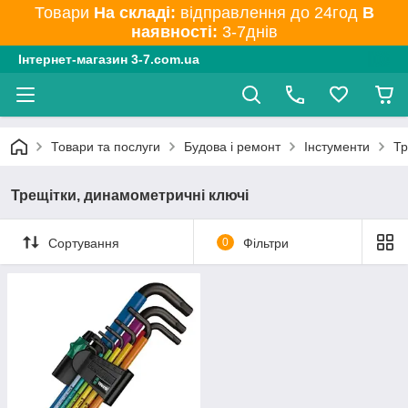
Товари
На складі:
відправлення до 24год
В
наявності:
3-7днів
Інтернет-магазин 3-7.com.ua
Товари та послуги
Будова і ремонт
Інстументи
Тр
Трещітки, динамометричні ключі
Сортування
0
Фільтри