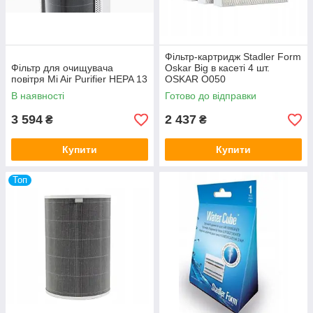
Фільтр-картридж Stadler Form
Фільтр для очищувача
Oskar Big в касеті 4 шт.
повітря Mi Air Purifier HEPA 13
OSKAR O050
В наявності
Готово до відправки
3 594
2 437
₴
₴
Купити
Купити
Топ