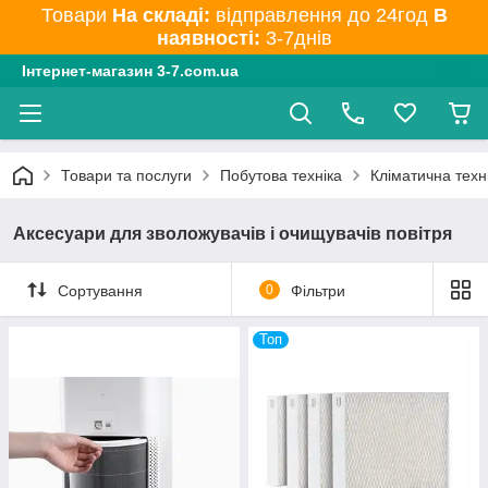
Товари
На складі:
відправлення до 24год
В
наявності:
3-7днів
Інтернет-магазин 3-7.com.ua
Товари та послуги
Побутова техніка
Кліматична техн
Аксесуари для зволожувачів і очищувачів повітря
Сортування
0
Фільтри
Топ