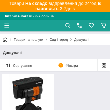
Товари
На складі:
відправлення до 24год
В
наявності:
3-7днів
Інтернет-магазин 3-7.com.ua
Товари та послуги
Сад і город
Дощувачі
Дощувачі
Сортування
0
Фільтри