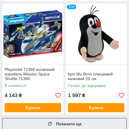
Топ
Playmobil 71368 космічний
корабель Mission Space
Кріт Mu Brno плюшевий
Shuttle 71368.
казковий 20 см.
В наявності
Готово до відправки
4 143
1 597
₴
₴
Купити
Купити
Показати ще