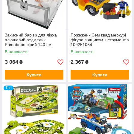
Захисний бар'єр для ліжка
Пожежник Сем квад меркурі
плюшевий ведмедик
фігура з ящиком інструментів
Primabobo сірий 140 см.
109251054.
В наявності
В наявності
3 064
2 367
₴
₴
Купити
Купити
Топ