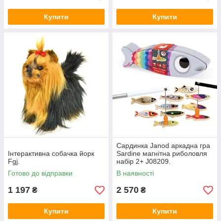
Купити
Купити
Сардинка Janod аркадна гра
Інтерактивна собачка йорк
Sardine магнітна риболовля
Fgj.
набір 2+ J08209.
Готово до відправки
В наявності
1 197
2 570
₴
₴
Купити
Купити