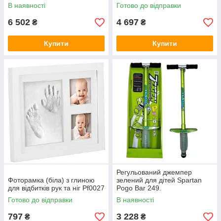
Kazoom Energy Big Magicbox
В наявності
Готово до відправки
8431618026434.
6 502
4 697
₴
₴
Купити
Купити
Регульований джемпер
Фоторамка (біла) з глиною
зелений для дітей Spartan
для відбитків рук та ніг Pf0027
Pogo Bar 249.
Готово до відправки
В наявності
797
3 228
₴
₴