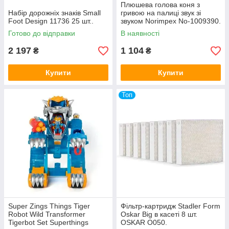
Плюшева голова коня з
Набір дорожніх знаків Small
гривою на палиці звук зі
Foot Design 11736 25 шт..
звуком Norimpex No-1009390.
Готово до відправки
В наявності
2 197
1 104
₴
₴
Купити
Купити
Топ
Super Zings Things Tiger
Фільтр-картридж Stadler Form
Robot Wild Transformer
Oskar Big в касеті 8 шт.
Tigerbot Set Superthings
OSKAR O050.