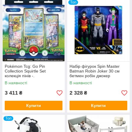
Топ
Pokémon Tcg: Go Pin
Набір фігурок Spin Master
Collection Squirtle Set
Batman Robin Joker 30 см
колекція пінів -.
бетмен робін джокер
0778988344651.
В наявності
В наявності
3 411
2 328
₴
₴
Купити
Купити
Топ