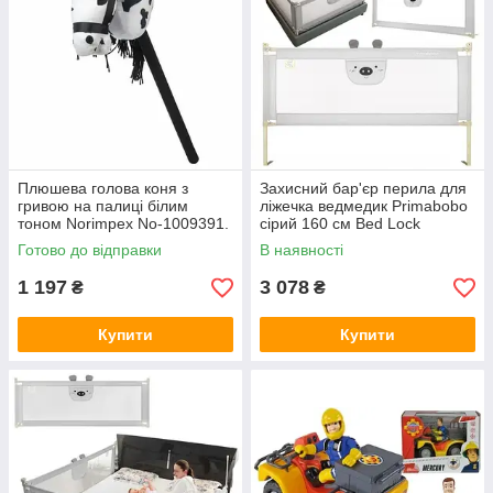
Плюшева голова коня з
Захисний бар'єр перила для
гривою на палиці білим
ліжечка ведмедик Primabobo
тоном Norimpex No-1009391.
сірий 160 см Bed Lock
кишеня.
Готово до відправки
В наявності
1 197
3 078
₴
₴
Купити
Купити