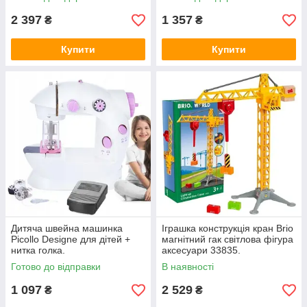
2 397
1 357
₴
₴
Купити
Купити
Дитяча швейна машинка
Іграшка конструкція кран Brio
Picollo Designe для дітей +
магнітний гак світлова фігура
нитка голка.
аксесуари 33835.
Готово до відправки
В наявності
1 097
2 529
₴
₴