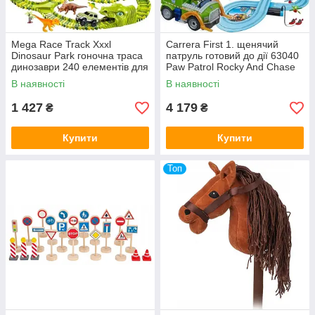
Mega Race Track Xxxl
Carrera First 1. щенячий
Dinosaur Park гоночна траса
патруль готовий до дії 63040
динозаври 240 елементів для
Paw Patrol Rocky And Chase
дітей 360 см.
Track 24 м 63040.
В наявності
В наявності
1 427
4 179
₴
₴
Купити
Купити
Топ