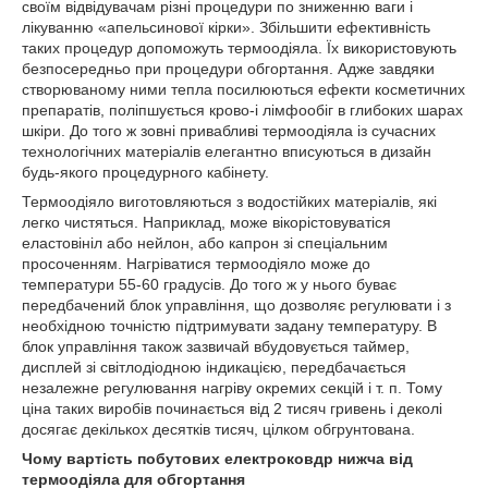
своїм відвідувачам різні процедури по зниженню ваги і
лікуванню «апельсинової кірки». Збільшити ефективність
таких процедур допоможуть термоодіяла. Їх використовують
безпосередньо при процедури обгортання. Адже завдяки
створюваному ними тепла посилюються ефекти косметичних
препаратів, поліпшується крово-і лімфообіг в глибоких шарах
шкіри. До того ж зовні привабливі термоодіяла із сучасних
технологічних матеріалів елегантно вписуються в дизайн
будь-якого процедурного кабінету.
Термоодіяло виготовляються з водостійких матеріалів, які
легко чистяться. Наприклад, може вікорістовуватіся
еластовініл або нейлон, або капрон зі спеціальним
просоченням. Нагріватися термоодіяло може до
температури 55-60 градусів. До того ж у нього буває
передбачений блок управління, що дозволяє регулювати і з
необхідною точністю підтримувати задану температуру. В
блок управління також зазвичай вбудовується таймер,
дисплей зі світлодіодною індикацією, передбачається
незалежне регулювання нагріву окремих секцій і т. п. Тому
ціна таких виробів починається від 2 тисяч гривень і деколі
досягає декількох десятків тисяч, цілком обгрунтована.
Чому вартість побутових електроковдр нижча від
термоодіяла для обгортання