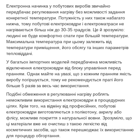
Електронна начинка у побутових виробів звичайно
передбачає регулювання нагріву без можливості задання
конкретної температури. Потужність у них також набагато
нижча, тому побутові електроковдри і електроматраси не
нагріваються більш ніж до 30-35 градусів. Це й зрозуміло:
людині не буде комфортно спати при більшій температури.
Максимальна температура при цьому залежить від
температури приміщення, його обсягу та інших параметрів
тепловіддачі.
У багатьох імпортних моделей передбачена можливість
відключення електроковдри від блоку управління перед
пранням. Однак майте на увазі, що з кожним пранням якість
виробу погіршується, тому не рекомендується праті його
більше 5 разів за весь час використання.
Подібні обмеження в регулюванні нагріву роблять
неможливим використання електроковдри в процедурних
цілях. Крім того, на відміну від професійних, побутові
електроковдри виготовляються з полікотону, акрилу або
флісу, можливе покриття з натуральної вовни. Зрозуміло, що
ці матеріали вже не очистиш з такою легкістю від
косметичних засобів, що також перешкоджає їх використанню
для процедур обгортання.