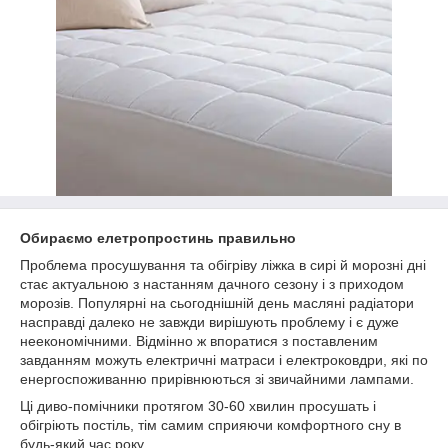
Обираємо елетропростинь правильно
Проблема просушування та обігріву ліжка в сирі й морозні дні
стає актуальною з настанням дачного сезону і з приходом
морозів. Популярні на сьогоднішній день масляні радіатори
насправді далеко не завжди вирішують проблему і є дуже
неекономічними. Відмінно ж впоратися з поставленим
завданням можуть електричні матраси і електроковдри, які по
енергоспоживанню прирівнюються зі звичайними лампами.
Ці диво-помічники протягом 30-60 хвилин просушать і
обігріють постіль, тім самим сприяючи комфортного сну в
будь-який час року.