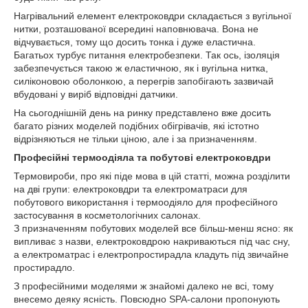
Нагрівальний елемент електроковдри складається з вугільної
нитки, розташованої всередині наповнювача. Вона не
відчувається, тому що досить тонка і дуже еластична.
Багатьох турбує питання електробезпеки. Так ось, ізоляція
забезпечується такою ж еластичною, як і вугільна нитка,
силіконовою оболонкою, а перегрів запобігають зазвичай
вбудовані у виріб відповідні датчики.
На сьогоднішній день на ринку представлено вже досить
багато різних моделей подібних обігрівачів, які істотно
відрізняються не тільки ціною, але і за призначенням.
Професійні термоодіяла та побутові електроковдри
Термовироби, про які піде мова в цій статті, можна розділити
на дві групи: електроковдри та електроматраси для
побутового використання і термоодіяло для професійного
застосування в косметологічних салонах.
З призначенням побутових моделей все більш-менш ясно: як
випливає з назви, електроковдрою накриваються під час сну,
а електроматрас і електропростирадла кладуть під звичайне
простирадло.
З професійними моделями ж знайомі далеко не всі, тому
внесемо деяку ясність. Повсюдно SPA-салони пропонують